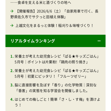
──食卓を支える米と酒づくりの地へ
【開催報告】2026/6/6（土）「自家用車で行く、長
野県佐久市でサクっと田植え体験」
上越文化をまるっと体験！稲刈り＆味噌づくり！
リアルタイムランキング
栄養士が考えた幼児食レシピ「ぱる★キッズごはん」
5月号｜ポイントは片栗粉!「鶏肉の照り焼き」
栄養士が考えた幼児食レシピ「ぱる★キッズごはん」
5月号｜初夏にピッタリ！「フルーツゼリー」
脳に直接影響を及ぼす「香り」の化学物質｜深刻な
「香害」の実態を知る学習会を開催しました。
はじめての梅しごと！簡単「さ・し・す梅」を漬けよ
う！