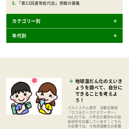
「第33回通常総代会」傍聴の募集
カテゴリー別
年代別
ニュースリリース
産直
2025年
商品
2024年
事業
2023年
環境
地球温だん化のえいき
2022年
ょうを調べて、自分に
地域コミュニティ
できることを考えよ
2021年
組合員活動
う！
2020年
パルシステム東京 活動広報紙
平和と国際連帯
「エコ＆ピースナビゲーター」
2019年
Vol.33では、小学生の夏休みの自
くらし
由研究を応援しています！こちら
2017年
の記事では、≪地球温暖化の影響