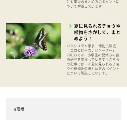
お米の出前授業
と対策≫のまとめ方のポイントに
ついて解説しています。
いなぎめぐみの里山
ぱる★キッズ
夏に見られるチョウや
パルシステムでんき
植物をさがして、まと
めよう！
広報
パルシステム東京 活動広報紙
復興支援
「エコ＆ピースナビゲーター」
Vol.33では、小学生の夏休みの自
機関運営
由研究を応援しています！こちら
の記事では、≪夏に見られるチョ
ウや植物≫のまとめ方のポイント
消費者
について解説しています。
福祉
陽だまり
地場野菜
環境
食の安全
食育