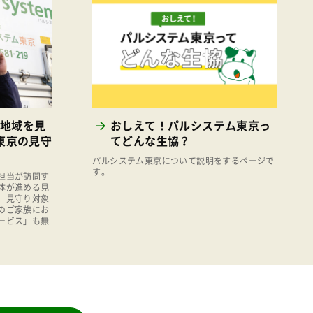
消費者
2011年
福祉
陽だまり
地場野菜
食の安全
地域を見
おしえて！パルシステム東京っ
食育
東京の見守
てどんな生協？
パルシステム東京について説明をするページで
す。
担当が訪問す
体が進める見
、見守り対象
のご家族にお
ービス」も無