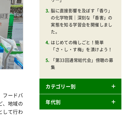
脳に直接影響を及ぼす「香り」
の化学物質｜深刻な「香害」の
実態を知る学習会を開催しまし
た。
はじめての梅しごと！簡単
「さ・し・す梅」を漬けよう！
「第33回通常総代会」傍聴の募
集
カテゴリー別
、フードバ
年代別
ど、地域の
ニュースリリース
として行わ
産直
2026年
商品
2025年