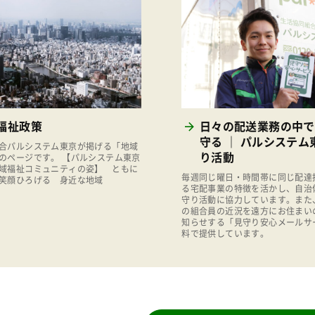
福祉政策
日々の配送業務の中で
守る ｜ パルシステム
合パルシステム東京が掲げる「地域
り活動
のページです。 【パルシステム東京
域福祉コミュニティの姿】 ともに
毎週同じ曜日・時間帯に同じ配達
笑顔ひろげる 身近な地域
る宅配事業の特徴を活かし、自治
守り活動に協力しています。また
の組合員の近況を遠方にお住まい
知らせする「見守り安心メールサ
料で提供しています。