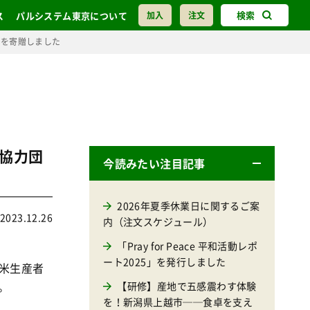
検索
ス
パルシステム東京について
加入
注文
米を寄贈しました
協力団
今読みたい注目記事
2026年夏季休業日に関するご案
2023.12.26
内（注文スケジュール）
「Pray for Peace 平和活動レポ
ート2025」を発行しました
米生産者
。
【研修】産地で五感震わす体験
を！新潟県上越市──食卓を支え