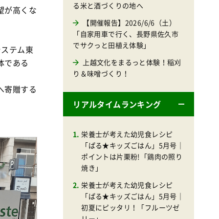
る米と酒づくりの地へ
望が高くな
【開催報告】2026/6/6（土）
「自家用車で行く、長野県佐久市
でサクっと田植え体験」
システム東
体である
上越文化をまるっと体験！稲刈
り＆味噌づくり！
へ寄贈する
リアルタイムランキング
栄養士が考えた幼児食レシピ
「ぱる★キッズごはん」5月号｜
ポイントは片栗粉!「鶏肉の照り
焼き」
栄養士が考えた幼児食レシピ
「ぱる★キッズごはん」5月号｜
初夏にピッタリ！「フルーツゼ
リー」