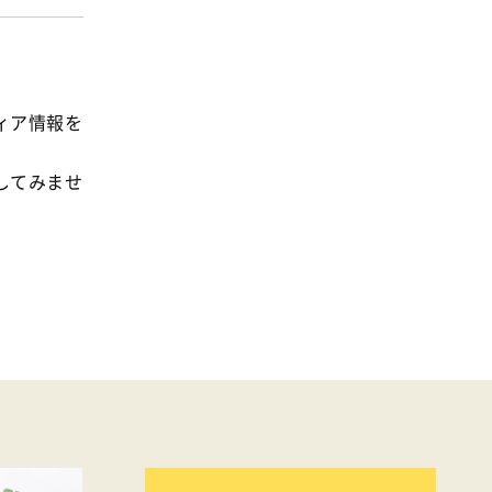
事業
2024年
環境
2023年
地域コミュニティ
2022年
組合員活動
ィア情報を
2021年
平和と国際連帯
2020年
してみませ
くらし
2019年
お米の出前授業
2018年
いなぎめぐみの里山
2017年
ぱる★キッズ
2016年
パルシステムでんき
2015年
広報
2014年
復興支援
2013年
機関運営
2012年