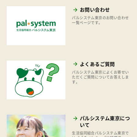
2023年
環境
お問い合わせ
2022年
地域コミュニティ
パルシステム東京のお問い合わせ
2021年
一覧ページです。
組合員活動
2020年
平和と国際連帯
2019年
くらし
2017年
お米の出前授業
よくあるご質問
いなぎめぐみの里山
パルシステム東京によくお寄せい
ただくご質問についてお答えしま
す。
ぱる★キッズ
パルシステムでんき
広報
復興支援
パルシステム東京につ
いて
機関運営
生活協同組合パルシステム東京で
消費者