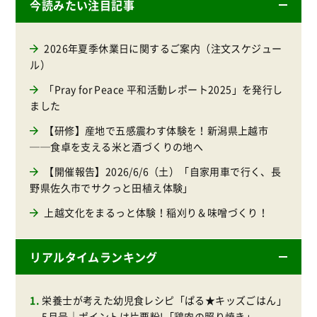
今読みたい注目記事
2026年夏季休業日に関するご案内（注文スケジュー
ル）
「Pray for Peace 平和活動レポート2025」を発行し
ました
【研修】産地で五感震わす体験を！新潟県上越市
──食卓を支える米と酒づくりの地へ
【開催報告】2026/6/6（土）「自家用車で行く、長
野県佐久市でサクっと田植え体験」
上越文化をまるっと体験！稲刈り＆味噌づくり！
リアルタイムランキング
栄養士が考えた幼児食レシピ「ぱる★キッズごはん」
5月号｜ポイントは片栗粉!「鶏肉の照り焼き」