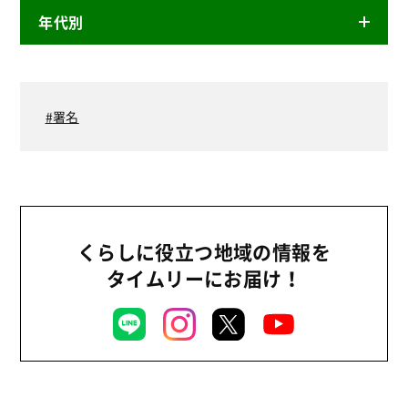
年代別
ニュースリリース
産直
2025年
商品
2024年
署名
事業
2023年
環境
2022年
地域コミュニティ
2021年
組合員活動
2020年
くらしに役立つ地域の情報を
平和と国際連帯
2019年
タイムリーにお届け！
くらし
2017年
お米の出前授業
いなぎめぐみの里山
ぱる★キッズ