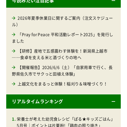
今読みたい注目記事
2026年夏季休業日に関するご案内（注文スケジュー
ル）
「Pray for Peace 平和活動レポート2025」を発行し
ました
【研修】産地で五感震わす体験を！新潟県上越市
──食卓を支える米と酒づくりの地へ
【開催報告】2026/6/6（土）「自家用車で行く、長
野県佐久市でサクっと田植え体験」
上越文化をまるっと体験！稲刈り＆味噌づくり！
リアルタイムランキング
栄養士が考えた幼児食レシピ「ぱる★キッズごはん」
5月号｜ポイントは片栗粉!「鶏肉の照り焼き」