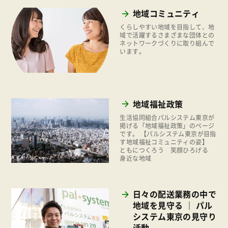
環境
地域コミュニティ
2023年
地域コミュニティ
くらしやすい地域を目指して、地
2022年
域で活躍するさまざまな団体との
ネットワークづくりに取り組んで
組合員活動
います。
2021年
平和と国際連帯
2020年
くらし
2019年
お米の出前授業
地域福祉政策
2018年
いなぎめぐみの里山
生活協同組合パルシステム東京が
2017年
掲げる「地域福祉政策」のページ
です。 【パルシステム東京が目指
ぱる★キッズ
す地域福祉コミュニティの姿】
2016年
ともにつくろう 笑顔ひろげる
パルシステムでんき
身近な地域
2015年
広報
2014年
復興支援
日々の配送業務の中で
2013年
地域を見守る ｜ パル
機関運営
2012年
システム東京の見守り
消費者
活動