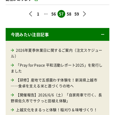
1
…
56
57
58
59
今読みたい注目記事
2026年夏季休業日に関するご案内（注文スケジュー
ル）
「Pray for Peace 平和活動レポート2025」を発行し
ました
【研修】産地で五感震わす体験を！新潟県上越市
──食卓を支える米と酒づくりの地へ
【開催報告】2026/6/6（土）「自家用車で行く、長
野県佐久市でサクっと田植え体験」
上越文化をまるっと体験！稲刈り＆味噌づくり！