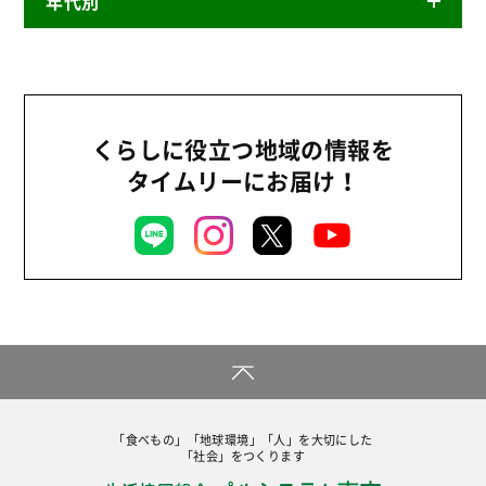
年代別
ニュースリリース
産直
2026年
商品
2025年
事業
2024年
くらしに役立つ地域の情報を
環境
タイムリーにお届け！
2023年
地域コミュニティ
2022年
組合員活動
2021年
平和と国際連帯
2020年
くらし
2019年
お米の出前授業
2018年
いなぎめぐみの里山
2017年
ぱる★キッズ
「食べもの」「地球環境」「人」を大切にした
2016年
「社会」をつくります
パルシステムでんき
2015年