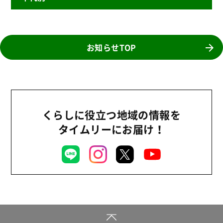
ニュースリリース
産直
2026年
商品
2025年
お知らせTOP
事業
2024年
環境
2023年
地域コミュニティ
2022年
組合員活動
くらしに役立つ地域の情報を
2021年
平和と国際連帯
タイムリーにお届け！
2020年
くらし
2019年
お米の出前授業
2018年
いなぎめぐみの里山
2017年
ぱる★キッズ
2016年
パルシステムでんき
2015年