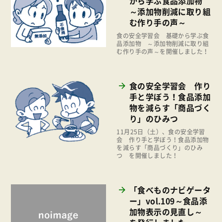
から学ぶ食品添加物
地域コミュニティ
～添加物削減に取り組
2022年
組合員活動
む作り手の声～
2021年
食の安全学習会 基礎から学ぶ食
平和と国際連帯
品添加物 ～添加物削減に取り組
2020年
む作り手の声～を開催しました！
くらし
2019年
お米の出前授業
2018年
食の安全学習会 作り
いなぎめぐみの里山
手と学ぼう！食品添加
2017年
物を減らす「商品づく
ぱる★キッズ
2016年
り」のひみつ
パルシステムでんき
11月25日（土）、食の安全学習
2015年
会 作り手と学ぼう！食品添加物
広報
を減らす「商品づくり」のひみ
2014年
つ を開催しました！
復興支援
2013年
機関運営
2012年
「食べものナビゲータ
消費者
ー」vol.109～食品添
2011年
加物表示の見直し～
福祉