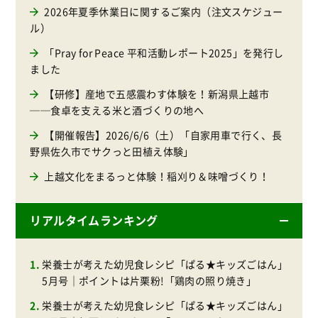
2026年夏季休業日に関するご案内（注文スケジュー
ル）
「Pray for Peace 平和活動レポート2025」を発行し
ました
【研修】産地で五感震わす体験を！新潟県上越市
──食卓を支える米と酒づくりの地へ
【開催報告】2026/6/6（土）「自家用車で行く、長
野県佐久市でサクっと田植え体験」
上越文化をまるっと体験！稲刈り＆味噌づくり！
リアルタイムランキング
栄養士が考えた幼児食レシピ「ぱる★キッズごはん」
5月号｜ポイントは片栗粉!「鶏肉の照り焼き」
栄養士が考えた幼児食レシピ「ぱる★キッズごはん」