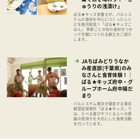
2012年
ゅうりの浅漬け」
消費者
2011年
ぱる★キッズ栄養士が、パルシス
テムの食材を中心につくったレシ
福祉
ピを毎月配信！「ぱる★キッズご
はん」 季節ごとの旬の食材をつか
陽だまり
って手軽につくれる献立をご紹介
します。
地場野菜
食の安全
JAちばみどりうなか
食育
み産直部(千葉県)のみ
なさんと食育体験！｜
ぱる★キッズ府中・グ
ループホーム府中陽だ
まり
パルシステム東京が運営する東京
都認証保育所「ぱる★キッズ」で
は、たべる喜びやつくる人への感
謝の気持ちを大切にした食育活動
を行っています。