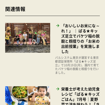
2025年
事業
関連情報
2024年
環境
2023年
地域コミュニティ
「おいしいお米にな～
2022年
組合員活動
れ！」 ｜ ぱる★キッ
2021年
ズ足立でバケツ稲の脱
平和と国際連帯
穀と籾摺りの「お米の
2020年
出前授業」を実施しま
くらし
2019年
した
お米の出前授業
パルシステム東京が運営する東京
2018年
都認証保育所「ぱる★キッズ足
いなぎめぐみの里山
立」で10月19日(月)、園内で育て
2017年
たバケツ稲の脱穀と籾摺りを行い
ぱる★キッズ
ました。
2016年
パルシステムでんき
2015年
広報
栄養士が考えた幼児食
2014年
レシピ「ぱる★キッズ
復興支援
ごはん」7月号｜夏野
2013年
機関運営
菜で涼を味わう！「き