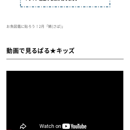
お魚図鑑に貼ろう！2月「鯖(さば)」
動画で見るぱる★キッズ