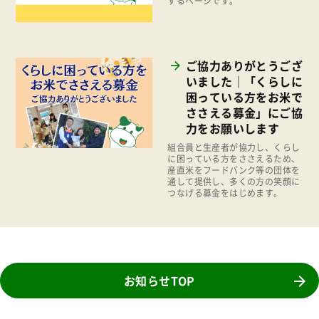
するページです。
パルシステムでんき
2015年
広報
2014年
復興支援
ご協力ありがとうござ
2013年
いました｜「くらしに
機関運営
2012年
困っている方をお米で
消費者
ささえる募金」にご協
2011年
力をお願いします
福祉
組合員と生産者が協力し、くらし
陽だまり
に困っている方をささえるため、
産直米をフードバンク等の団体を
地場野菜
通して提供し、多くの方の笑顔に
つなげる募金をはじめます。
食の安全
食育
お知らせTOP