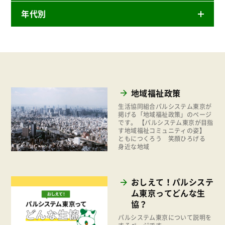
年代別
ニュースリリース
産直
2026年
商品
2025年
事業
2024年
環境
地域福祉政策
2023年
地域コミュニティ
生活協同組合パルシステム東京が
2022年
掲げる「地域福祉政策」のページ
です。 【パルシステム東京が目指
組合員活動
す地域福祉コミュニティの姿】
2021年
ともにつくろう 笑顔ひろげる
平和と国際連帯
身近な地域
2020年
くらし
2019年
お米の出前授業
おしえて！パルシステ
2018年
ム東京ってどんな生
いなぎめぐみの里山
2017年
協？
ぱる★キッズ
パルシステム東京について説明を
2016年