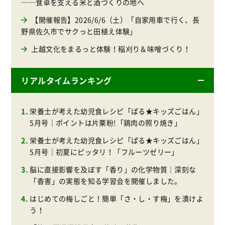
──食卓を支える米と酒づくりの地へ
【開催報告】2026/6/6（土）「自家用車で行く、長
野県佐久市でサクっと田植え体験」
上越文化をまるっと体験！稲刈り＆味噌づくり！
リアルタイムランキング
栄養士が考えた幼児食レシピ「ぱる★キッズごはん」
5月号｜ポイントは片栗粉!「鶏肉の照り焼き」
栄養士が考えた幼児食レシピ「ぱる★キッズごはん」
5月号｜初夏にピッタリ！「フルーツゼリー」
脳に直接影響を及ぼす「香り」の化学物質｜深刻な
「香害」の実態を知る学習会を開催しました。
はじめての梅しごと！簡単「さ・し・す梅」を漬けよ
う！