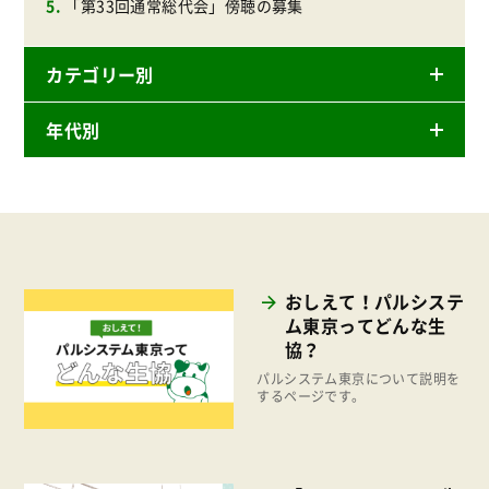
「第33回通常総代会」傍聴の募集
カテゴリー別
年代別
ニュースリリース
産直
2026年
商品
2025年
事業
2024年
環境
おしえて！パルシステ
2023年
ム東京ってどんな生
地域コミュニティ
協？
2022年
組合員活動
パルシステム東京について説明を
2021年
するページです。
平和と国際連帯
2020年
くらし
2019年
お米の出前授業