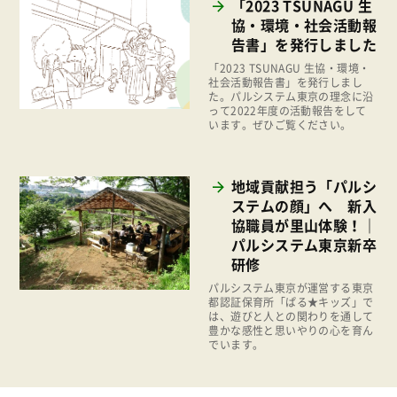
「2023 TSUNAGU 生
2018年
協・環境・社会活動報
いなぎめぐみの里山
2017年
告書」を発行しました
ぱる★キッズ
「2023 TSUNAGU 生協・環境・
2016年
社会活動報告書」を発行しまし
パルシステムでんき
た。パルシステム東京の理念に沿
2015年
って2022年度の活動報告をして
広報
います。ぜひご覧ください。
2014年
復興支援
2013年
機関運営
地域貢献担う「パルシ
2012年
ステムの顔」へ 新入
消費者
協職員が里山体験！｜
2011年
パルシステム東京新卒
福祉
研修
陽だまり
パルシステム東京が運営する東京
都認証保育所「ぱる★キッズ」で
地場野菜
は、遊びと人との関わりを通して
豊かな感性と思いやりの心を育ん
食の安全
でいます。
食育