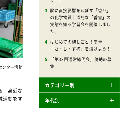
脳に直接影響を及ぼす「香り」
の化学物質｜深刻な「香害」の
実態を知る学習会を開催しまし
た。
はじめての梅しごと！簡単
「さ・し・す梅」を漬けよう！
「第33回通常総代会」傍聴の募
集
センター活動
カテゴリー別
る 身近な
域活動をす
年代別
ニュースリリース
産直
2026年
商品
2025年