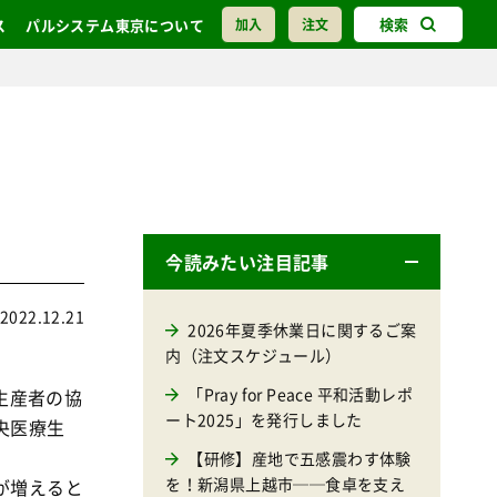
検索
ス
パルシステム東京について
加入
注文
今読みたい注目記事
2022.12.21
2026年夏季休業日に関するご案
内（注文スケジュール）
「Pray for Peace 平和活動レポ
生産者の協
ート2025」を発行しました
央医療生
【研修】産地で五感震わす体験
を！新潟県上越市──食卓を支え
が増えると