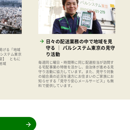
消費者
2011年
福祉
陽だまり
地場野菜
日々の配送業務の中で地域を見
食の安全
守る ｜ パルシステム東京の見守
掲げる「地域
食育
り活動
ルシステム東京
姿】 ともに
毎週同じ曜日・時間帯に同じ配達担当が訪問す
地域
る宅配事業の特徴を活かし、自治体が進める見
守り活動に協力しています。また、見守り対象
の組合員の近況を遠方にお住まいのご家族にお
知らせする「見守り安心メールサービス」も無
料で提供しています。