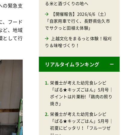
る米と酒づくりの地へ
への緊急支
【開催報告】2026/6/6（土）
「自家用車で行く、長野県佐久市
に、フード
でサクっと田植え体験」
など、地域
環として行
上越文化をまるっと体験！稲刈
り＆味噌づくり！
リアルタイムランキング
栄養士が考えた幼児食レシピ
「ぱる★キッズごはん」5月号｜
ポイントは片栗粉!「鶏肉の照り
焼き」
栄養士が考えた幼児食レシピ
「ぱる★キッズごはん」5月号｜
初夏にピッタリ！「フルーツゼ
リー」