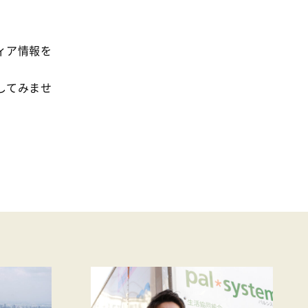
事業
2024年
環境
2023年
地域コミュニティ
ィア情報を
2022年
組合員活動
2021年
してみませ
平和と国際連帯
2020年
くらし
2019年
お米の出前授業
2018年
いなぎめぐみの里山
2017年
ぱる★キッズ
2016年
パルシステムでんき
2015年
広報
2014年
復興支援
2013年
機関運営
2012年