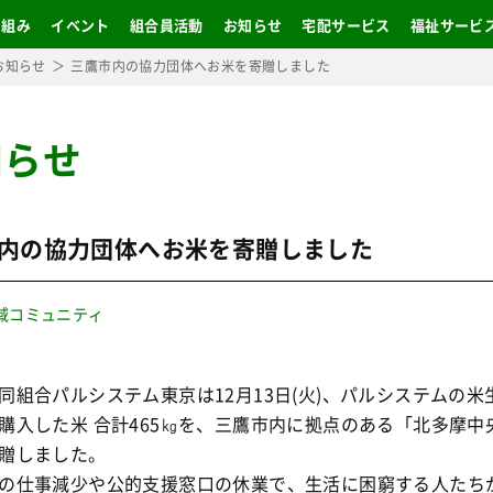
り組み
イベント
組合員活動
お知らせ
宅配サービス
福祉サービ
お知らせ
三鷹市内の協力団体へお米を寄贈しました
知らせ
内の協力団体へお米を寄贈しました
域コミュニティ
組合パルシステム東京は12月13日(火)、パルシステムの米
購入した米 合計465㎏を、三鷹市内に拠点のある「北多摩中
贈しました。
の仕事減少や公的支援窓口の休業で、生活に困窮する人たち