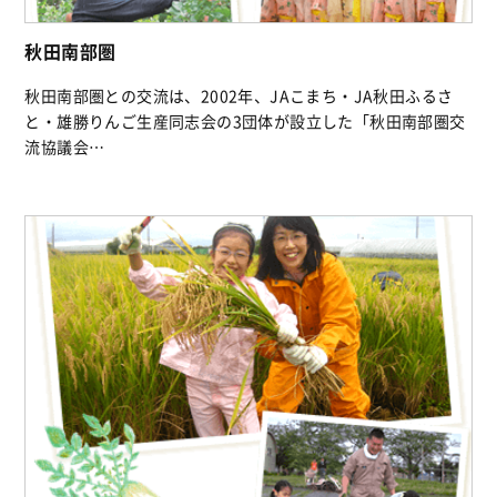
秋田南部圏
秋田南部圏との交流は、2002年、JAこまち・JA秋田ふるさ
と・雄勝りんご生産同志会の3団体が設立した「秋田南部圏交
流協議会…