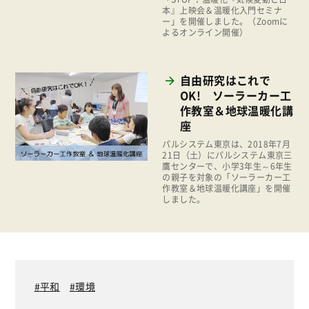
福祉
本』上映会＆温暖化入門セミナ
ー」を開催しました。（Zoomに
陽だまり
よるオンライン開催）
地場野菜
自由研究はこれで
食の安全
OK! ソーラーカー工
食育
作教室＆地球温暖化講
座
パルシステム東京は、2018年7月
21日（土）にパルシステム東京三
鷹センターで、小学3年生～6年生
の親子を対象の「ソーラーカー工
作教室＆地球温暖化講座」を開催
しました。
平和
環境