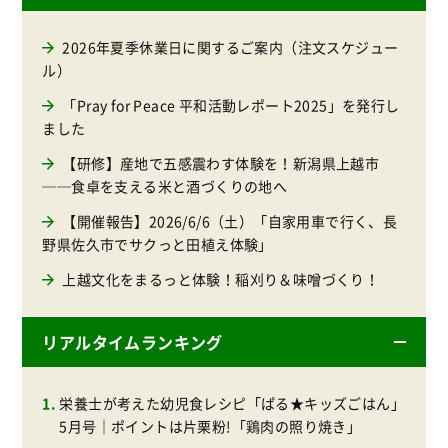
2026年夏季休業日に関するご案内（注文スケジュー
ル）
「Pray for Peace 平和活動レポート2025」を発行し
ました
【研修】産地で五感震わす体験を！新潟県上越市
──食卓を支える米と酒づくりの地へ
【開催報告】2026/6/6（土）「自家用車で行く、長
野県佐久市でサクっと田植え体験」
上越文化をまるっと体験！稲刈り＆味噌づくり！
リアルタイムランキング
栄養士が考えた幼児食レシピ「ぱる★キッズごはん」
5月号｜ポイントは片栗粉!「鶏肉の照り焼き」