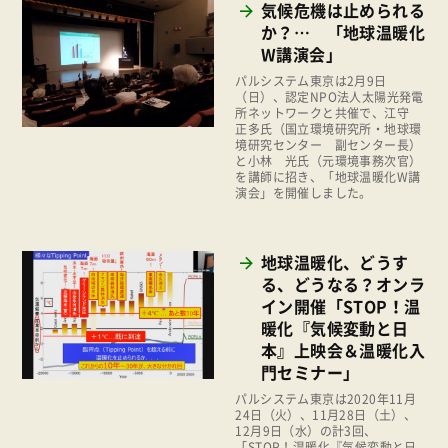
環境
気候危機は止められる
2023年
か？… 「地球温暖化
地域コミュニティ
W講演会」
2022年
組合員活動
パルシステム東京は2月9日
2021年
（日）、認定NPO法人太陽光発電
平和と国際連帯
所ネットワークと共催で、江守
2020年
正多氏（国立環境研究所・地球環
くらし
境研究センター 副センター長）
2019年
と小林 光氏（元環境事務次官）
お米の出前授業
を講師に招き、「地球温暖化W講
2018年
演会」を開催しました。
いなぎめぐみの里山
2017年
ぱる★キッズ
地球温暖化、どうす
2016年
る、どうなる？オンラ
パルシステムでんき
2015年
イン開催「STOP！温
広報
暖化『気候変動と日
2014年
本』上映会＆温暖化入
復興支援
2013年
門セミナー」
機関運営
パルシステム東京は2020年11月
2012年
24日（火）、11月28日（土）、
消費者
12月9日（水）の計3回、
2011年
「STOP！温暖化『気候変動と日