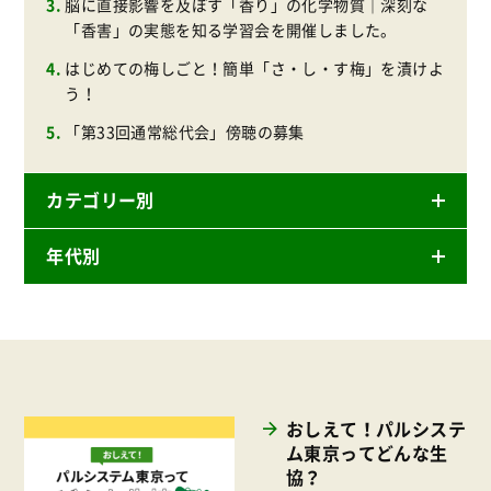
脳に直接影響を及ぼす「香り」の化学物質｜深刻な
「香害」の実態を知る学習会を開催しました。
はじめての梅しごと！簡単「さ・し・す梅」を漬けよ
う！
「第33回通常総代会」傍聴の募集
カテゴリー別
年代別
ニュースリリース
産直
2026年
商品
2025年
事業
2024年
環境
おしえて！パルシステ
2023年
ム東京ってどんな生
地域コミュニティ
協？
2022年