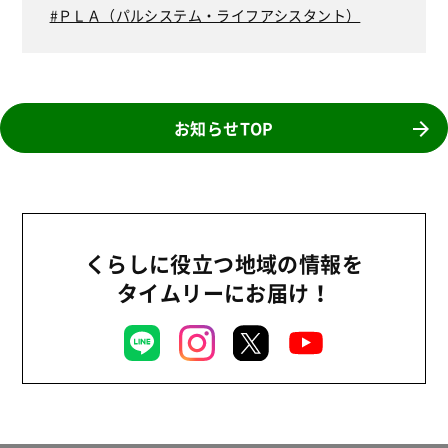
地場野菜
ＰＬＡ（パルシステム・ライフアシスタント）
食の安全
食育
お知らせTOP
くらしに役立つ地域の情報を
タイムリーにお届け！