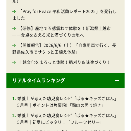
ル）
「Pray for Peace 平和活動レポート2025」を発行し
ました
【研修】産地で五感震わす体験を！新潟県上越市
──食卓を支える米と酒づくりの地へ
【開催報告】2026/6/6（土）「自家用車で行く、長
野県佐久市でサクっと田植え体験」
上越文化をまるっと体験！稲刈り＆味噌づくり！
リアルタイムランキング
栄養士が考えた幼児食レシピ「ぱる★キッズごはん」
5月号｜ポイントは片栗粉!「鶏肉の照り焼き」
栄養士が考えた幼児食レシピ「ぱる★キッズごはん」
5月号｜初夏にピッタリ！「フルーツゼリー」