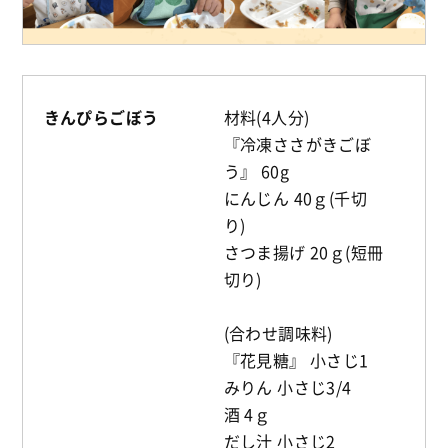
きんぴらごぼう
材料(4人分)
『冷凍ささがきごぼ
う』 60g
にんじん 40ｇ(千切
り)
さつま揚げ 20ｇ(短冊
切り)
(合わせ調味料)
『花見糖』 小さじ1
みりん 小さじ3/4
酒 4ｇ
だし汁 小さじ2