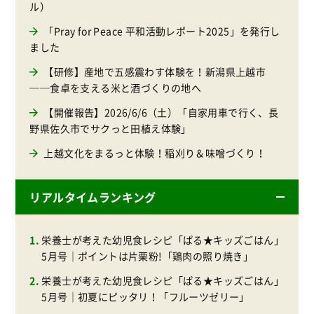
ル）
「Pray for Peace 平和活動レポート2025」を発行し
ました
【研修】産地で五感震わす体験を！新潟県上越市
──食卓を支える米と酒づくりの地へ
【開催報告】2026/6/6（土）「自家用車で行く、長
野県佐久市でサクっと田植え体験」
上越文化をまるっと体験！稲刈り＆味噌づくり！
リアルタイムランキング
栄養士が考えた幼児食レシピ「ぱる★キッズごはん」
5月号｜ポイントは片栗粉!「鶏肉の照り焼き」
栄養士が考えた幼児食レシピ「ぱる★キッズごはん」
5月号｜初夏にピッタリ！「フルーツゼリー」