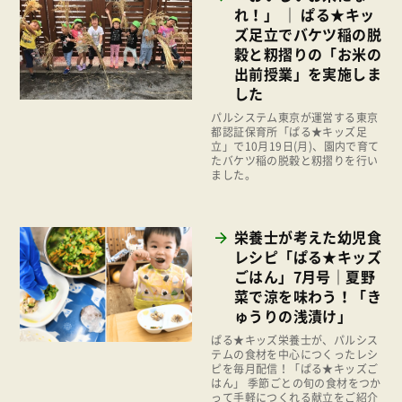
組合員活動
れ！」 ｜ ぱる★キッ
2021年
ズ足立でバケツ稲の脱
平和と国際連帯
穀と籾摺りの「お米の
2020年
出前授業」を実施しま
くらし
2019年
した
お米の出前授業
パルシステム東京が運営する東京
2018年
都認証保育所「ぱる★キッズ足
いなぎめぐみの里山
立」で10月19日(月)、園内で育て
2017年
たバケツ稲の脱穀と籾摺りを行い
ぱる★キッズ
ました。
2016年
パルシステムでんき
2015年
広報
栄養士が考えた幼児食
2014年
レシピ「ぱる★キッズ
復興支援
ごはん」7月号｜夏野
2013年
機関運営
菜で涼を味わう！「き
2012年
ゅうりの浅漬け」
消費者
2011年
ぱる★キッズ栄養士が、パルシス
テムの食材を中心につくったレシ
福祉
ピを毎月配信！「ぱる★キッズご
はん」 季節ごとの旬の食材をつか
陽だまり
って手軽につくれる献立をご紹介