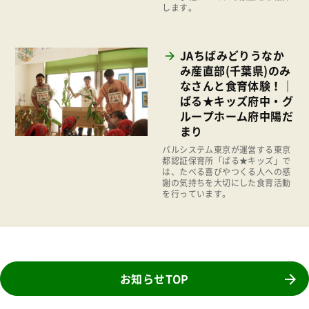
します。
地場野菜
食の安全
JAちばみどりうなか
食育
み産直部(千葉県)のみ
なさんと食育体験！｜
ぱる★キッズ府中・グ
ループホーム府中陽だ
まり
パルシステム東京が運営する東京
都認証保育所「ぱる★キッズ」で
は、たべる喜びやつくる人への感
謝の気持ちを大切にした食育活動
を行っています。
お知らせTOP