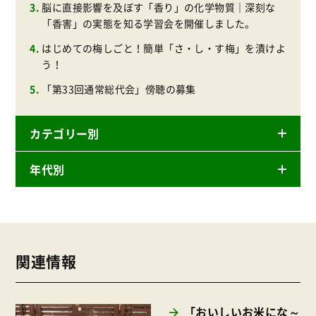
脳に直接影響を及ぼす「香り」の化学物質｜深刻な
「香害」の実態を知る学習会を開催しました。
はじめての梅しごと！簡単「さ・し・す梅」を漬けよ
う！
「第33回通常総代会」傍聴の募集
カテゴリー別
年代別
ニュースリリース
産直
2026年
商品
2025年
事業
関連情報
2024年
環境
2023年
地域コミュニティ
「おいしいお米にな～
2022年