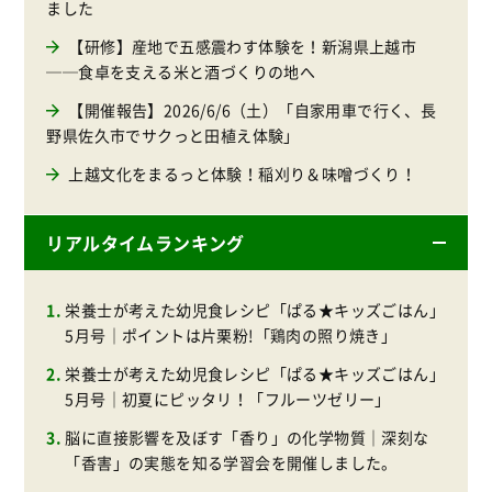
ました
【研修】産地で五感震わす体験を！新潟県上越市
──食卓を支える米と酒づくりの地へ
【開催報告】2026/6/6（土）「自家用車で行く、長
野県佐久市でサクっと田植え体験」
上越文化をまるっと体験！稲刈り＆味噌づくり！
リアルタイムランキング
栄養士が考えた幼児食レシピ「ぱる★キッズごはん」
5月号｜ポイントは片栗粉!「鶏肉の照り焼き」
栄養士が考えた幼児食レシピ「ぱる★キッズごはん」
5月号｜初夏にピッタリ！「フルーツゼリー」
脳に直接影響を及ぼす「香り」の化学物質｜深刻な
「香害」の実態を知る学習会を開催しました。