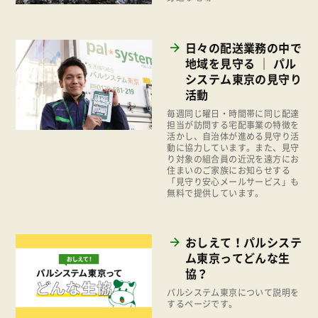
2020年
くらし
2019年
お米の出前授業
日々の配送業務の中で
2018年
地域を見守る ｜ パル
いなぎめぐみの里山
2017年
システム東京の見守り
ぱる★キッズ
活動
2016年
毎週同じ曜日・時間帯に同じ配達
パルシステムでんき
担当が訪問する宅配事業の特徴を
2015年
活かし、自治体が進める見守り活
広報
動に協力しています。また、見守
2014年
り対象の組合員の近況を遠方にお
復興支援
住まいのご家族にお知らせする
2013年
「見守り安心メールサービス」も
機関運営
無料で提供しています。
2012年
消費者
2011年
福祉
おしえて！パルシステ
ム東京ってどんな生
陽だまり
協？
地場野菜
パルシステム東京について説明を
するページです。
食の安全