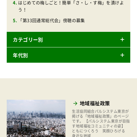
はじめての梅しごと！簡単「さ・し・す梅」を漬けよ
う！
「第33回通常総代会」傍聴の募集
カテゴリー別
年代別
ニュースリリース
産直
2026年
商品
2025年
事業
2024年
環境
地域福祉政策
2023年
地域コミュニティ
生活協同組合パルシステム東京が
2022年
掲げる「地域福祉政策」のページ
です。 【パルシステム東京が目指
組合員活動
す地域福祉コミュニティの姿】
2021年
ともにつくろう 笑顔ひろげる
平和と国際連帯
身近な地域