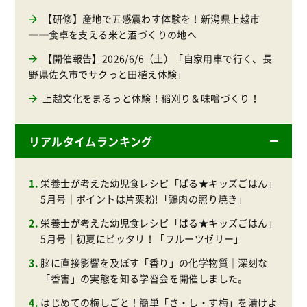
【研修】産地で五感震わす体験を！新潟県上越市
──食卓を支える米と酒づくりの地へ
【開催報告】2026/6/6（土）「自家用車で行く、長
野県佐久市でサクっと田植え体験」
上越文化をまるっと体験！稲刈り＆味噌づくり！
リアルタイムランキング
栄養士が考えた幼児食レシピ「ぱる★キッズごはん」
5月号｜ポイントは片栗粉!「鶏肉の照り焼き」
栄養士が考えた幼児食レシピ「ぱる★キッズごはん」
5月号｜初夏にピッタリ！「フルーツゼリー」
脳に直接影響を及ぼす「香り」の化学物質｜深刻な
「香害」の実態を知る学習会を開催しました。
はじめての梅しごと！簡単「さ・し・す梅」を漬けよ