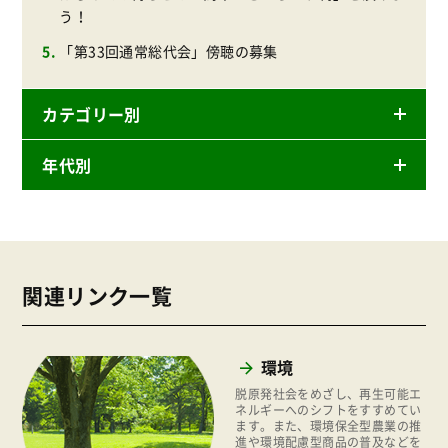
う！
「第33回通常総代会」傍聴の募集
カテゴリー別
年代別
ニュースリリース
産直
2026年
商品
2025年
事業
関連リンク一覧
2024年
環境
2023年
地域コミュニティ
環境
2022年
組合員活動
脱原発社会をめざし、再生可能エ
2021年
ネルギーへのシフトをすすめてい
平和と国際連帯
ます。また、環境保全型農業の推
2020年
進や環境配慮型商品の普及などを