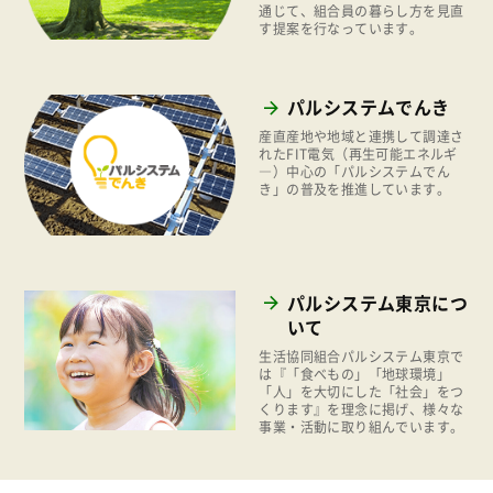
くらし
通じて、組合員の暮らし方を見直
2019年
す提案を行なっています。
お米の出前授業
2018年
いなぎめぐみの里山
2017年
パルシステムでんき
ぱる★キッズ
産直産地や地域と連携して調達さ
2016年
れたFIT電気（再生可能エネルギ
パルシステムでんき
―）中心の「パルシステムでん
2015年
き」の普及を推進しています。
広報
2014年
復興支援
2013年
機関運営
2012年
パルシステム東京につ
消費者
いて
2011年
福祉
生活協同組合パルシステム東京で
は『「食べもの」「地球環境」
「人」を大切にした「社会」をつ
陽だまり
くります』を理念に掲げ、様々な
事業・活動に取り組んでいます。
地場野菜
食の安全