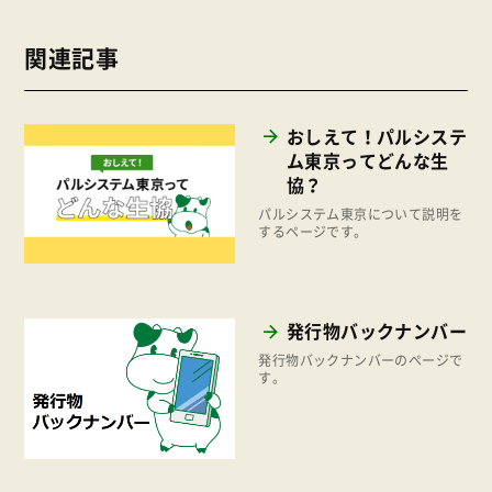
商品
2025年
事業
関連記事
2024年
環境
2023年
地域コミュニティ
おしえて！パルシステ
2022年
組合員活動
ム東京ってどんな生
2021年
協？
平和と国際連帯
2020年
パルシステム東京について説明を
くらし
するページです。
2019年
お米の出前授業
2018年
いなぎめぐみの里山
2017年
発行物バックナンバー
ぱる★キッズ
発行物バックナンバーのページで
2016年
す。
パルシステムでんき
2015年
広報
2014年
復興支援
2013年