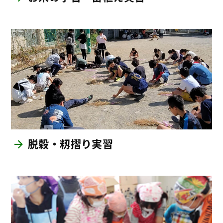
脱穀・籾摺り実習