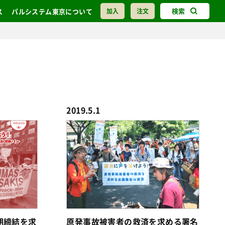
検索
ス
パルシステム東京について
加入
注文
2019.5.1
期締結を求
原発事故被害者の救済を求める署名