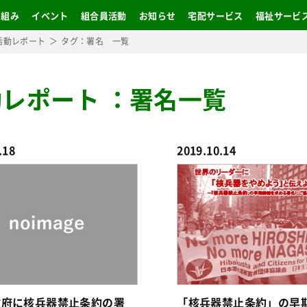
り組み
イベント
組合員活動
お知らせ
宅配サービス
福祉サービ
活動レポート
タグ：署名 一覧
動レポート
：
署名一覧
.18
2019.10.14
政府に核兵器禁止条約の署
「核兵器禁止条約」の早