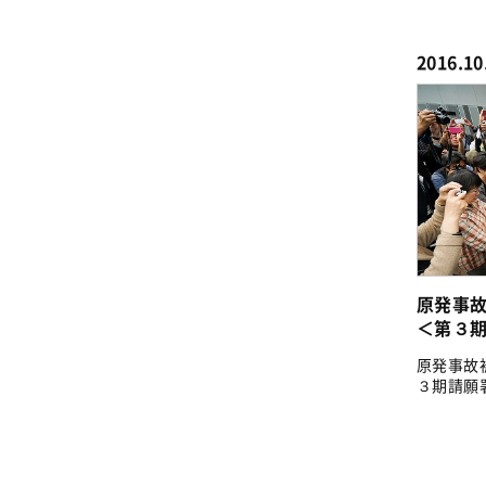
ー中心...
2016.10
原発事
＜第３期請
原発事故
３期請願署
出...