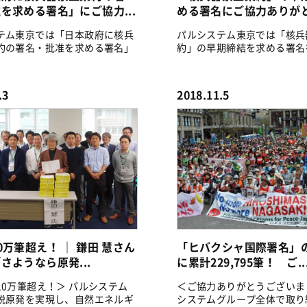
を求める署名」にご協力...
める署名にご協力ありがとう
テム東京では「日本政府に核兵
パルシステム東京では「核兵
約の署名・批准を求める署名」
約」の早期締結を求める署名
.
け、12月1...
.3
2018.11.5
0万筆超え！ ｜ 鎌田 慧さん
「ヒバクシャ国際署名」
さようなら原発...
に累計229,795筆！ ご..
10万筆超え！＞ パルシステム
＜ご協力ありがとうございま
脱原発を実現し、自然エネルギ
システムグループ全体で取り