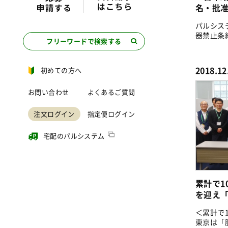
名・批准
パルシス
器禁止条
フリーワードで検索する
への賛同..
2018.12
初めての方へ
お問い合わせ
よくあるご質問
注文ログイン
指定便ログイン
宅配のパルシステム
累計で1
を迎え「
＜累計で
東京は「