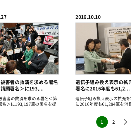
バクシ...
.27
2016.10.10
故被害者の救済を求める署名
遺伝子組み換え表示の拡
願署名＞に193,...
署名に2016年度も61,2...
被害者の救済を求める署名＜第
遺伝子組み換え表示の拡充を
名＞に193,197筆の署名を提
に2016年度も61,284筆を
提...
1
2