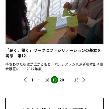
「聴く、訊く」ワークにファシリテーションの基本を
実感 第12...
待ちわびた秋空が広がるもと、パルシステム東京新宿本部４階
会議室にて「2017年度...
1
…
18
19
20
…
23