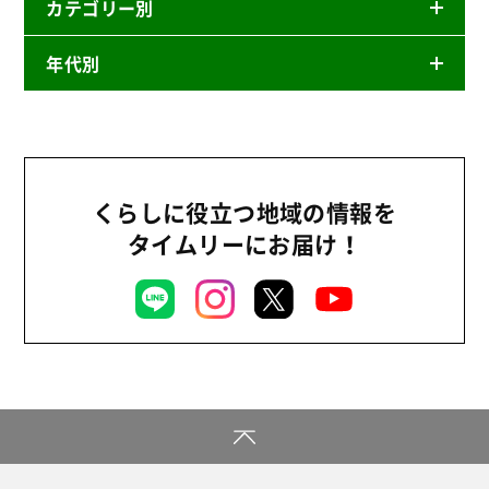
カテゴリー別
年代別
ニュースリリース
産直
2026年
商品
2025年
事業
2024年
くらしに役立つ地域の情報を
環境
タイムリーにお届け！
2023年
地域コミュニティ
2022年
組合員活動
2021年
平和と国際連帯
2020年
くらし
2019年
お米の出前授業
2018年
いなぎめぐみの里山
2017年