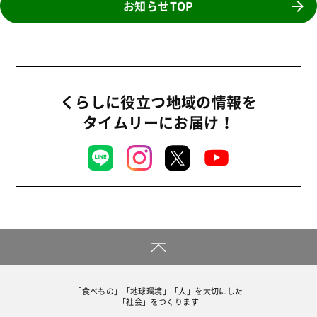
2025年
お知らせTOP
事業
2024年
環境
2023年
地域コミュニティ
2022年
組合員活動
くらしに役立つ地域の情報を
2021年
平和と国際連帯
タイムリーにお届け！
2020年
くらし
2019年
お米の出前授業
2018年
いなぎめぐみの里山
2017年
ぱる★キッズ
2016年
パルシステムでんき
2015年
広報
2014年
復興支援
「食べもの」「地球環境」「人」を大切にした
2013年
「社会」をつくります
機関運営