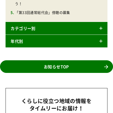
う！
「第33回通常総代会」傍聴の募集
カテゴリー別
年代別
ニュースリリース
産直
2026年
商品
2025年
お知らせTOP
事業
2024年
環境
2023年
地域コミュニティ
2022年
組合員活動
くらしに役立つ地域の情報を
2021年
平和と国際連帯
タイムリーにお届け！
2020年