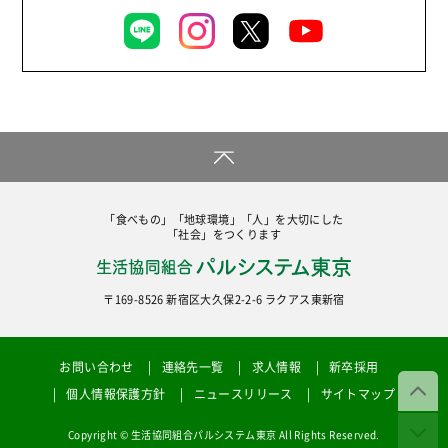
くらし
2019年
お米の出前授業
2018年
いなぎめぐみの里山
2017年
ぱる★キッズ
2016年
パルシステムでんき
2015年
広報
2014年
復興支援
「食べもの」「地球環境」「人」を大切にした
2013年
「社会」をつくります
機関運営
2012年
消費者
〒169-8526 新宿区大久保2-2-6 ラクアス東新宿
2011年
福祉
陽だまり
お問い合わせ
連絡先一覧
求人情報
新卒採用
地場野菜
個人情報保護方針
ニュースリリース
サイトマップ
食の安全
Copyright © 生活協同組合パルシステム東京 All Rights Reserved.