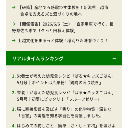
【研修】産地で五感震わす体験を！新潟県上越市
──食卓を支える米と酒づくりの地へ
【開催報告】2026/6/6（土）「自家用車で行く、長
野県佐久市でサクっと田植え体験」
上越文化をまるっと体験！稲刈り＆味噌づくり！
リアルタイムランキング
栄養士が考えた幼児食レシピ「ぱる★キッズごはん」
5月号｜ポイントは片栗粉!「鶏肉の照り焼き」
栄養士が考えた幼児食レシピ「ぱる★キッズごはん」
5月号｜初夏にピッタリ！「フルーツゼリー」
脳に直接影響を及ぼす「香り」の化学物質｜深刻な
「香害」の実態を知る学習会を開催しました。
はじめての梅しごと！簡単「さ・し・す梅」を漬けよ