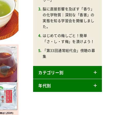
脳に直接影響を及ぼす「香り」
の化学物質｜深刻な「香害」の
実態を知る学習会を開催しまし
た。
はじめての梅しごと！簡単
「さ・し・す梅」を漬けよう！
「第33回通常総代会」傍聴の募
集
カテゴリー別
年代別
ニュースリリース
産直
2026年
商品
2025年