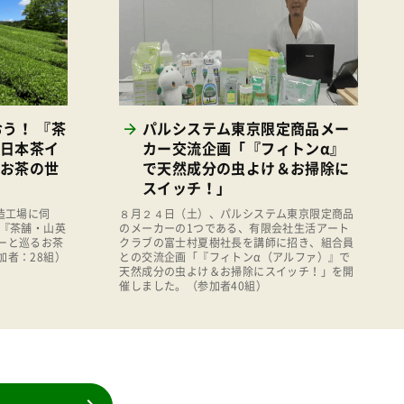
消費者
2011年
福祉
陽だまり
地場野菜
う！ 『茶
パルシステム東京限定商品メー
食の安全
日本茶イ
カー交流企画「『フィトンα』
食育
お茶の世
で天然成分の虫よけ＆お掃除に
スイッチ！」
造工場に伺
８月２４日（土）、パルシステム東京限定商品
！『茶舗・山英
のメーカーの1つである、有限会社生活アート
ーと巡るお茶
クラブの富士村夏樹社長を講師に招き、組合員
加者：28組）
との交流企画「『フィトンα（アルファ）』で
天然成分の虫よけ＆お掃除にスイッチ！」を開
催しました。（参加者40組）