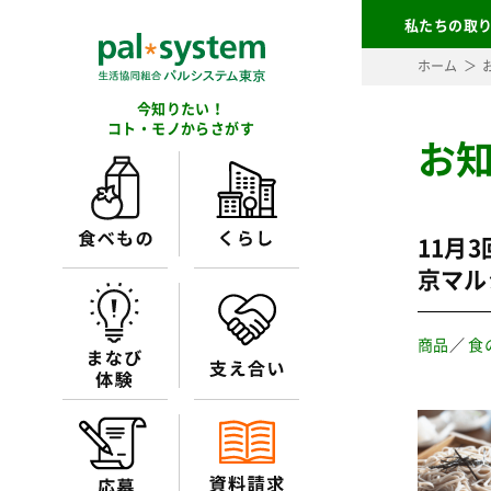
私たちの取
ホーム
今知りたい！
コト・モノからさがす
お
11月
京マル
商品
／
食