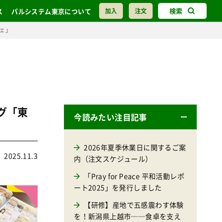
検索
ス
パルシステム東京について
加入
注文
ェ」
グ「東
今読みたい注目記事
2026年夏季休業日に関するご案
2025.11.3
内（注文スケジュール）
「Pray for Peace 平和活動レポ
ート2025」を発行しました
【研修】産地で五感震わす体験
を！新潟県上越市──食卓を支え