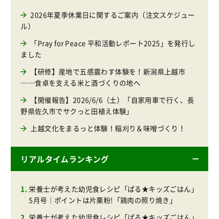
2026年夏季休業日に関するご案内（注文スケジュー
ル）
「Pray for Peace 平和活動レポート2025」を発行し
ました
【研修】産地で五感震わす体験を！新潟県上越市
──食卓を支える米と酒づくりの地へ
【開催報告】2026/6/6（土）「自家用車で行く、長
野県佐久市でサクっと田植え体験」
上越文化をまるっと体験！稲刈り＆味噌づくり！
リアルタイムランキング
栄養士が考えた幼児食レシピ「ぱる★キッズごはん」
5月号｜ポイントは片栗粉!「鶏肉の照り焼き」
栄養士が考えた幼児食レシピ「ぱる★キッズごはん」