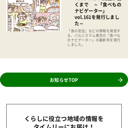
2023年
くまで ～「食べもの
地域コミュニティ
ナビゲーター」
2022年
組合員活動
vol.161を発行しまし
2021年
た～
平和と国際連帯
2020年
「食の安全」などの情報を発信す
る、パルシステム東京の「食べも
くらし
のナビゲーター」の最新号を発行
2019年
しました。
お米の出前授業
2018年
いなぎめぐみの里山
2017年
ぱる★キッズ
2016年
パルシステムでんき
お知らせTOP
2015年
広報
2014年
復興支援
2013年
機関運営
2012年
消費者
くらしに役立つ地域の情報を
2011年
タイムリーにお届け！
福祉