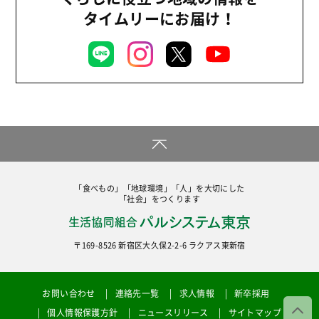
平和と国際連帯
タイムリーにお届け！
2020年
くらし
2019年
お米の出前授業
2018年
いなぎめぐみの里山
2017年
ぱる★キッズ
2016年
パルシステムでんき
2015年
広報
2014年
復興支援
「食べもの」「地球環境」「人」を大切にした
2013年
「社会」をつくります
機関運営
2012年
消費者
〒169-8526 新宿区大久保2-2-6 ラクアス東新宿
2011年
福祉
陽だまり
お問い合わせ
連絡先一覧
求人情報
新卒採用
地場野菜
個人情報保護方針
ニュースリリース
サイトマップ