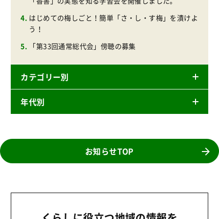
「香害」の実態を知る学習会を開催しました。
はじめての梅しごと！簡単「さ・し・す梅」を漬けよ
う！
「第33回通常総代会」傍聴の募集
カテゴリー別
年代別
ニュースリリース
産直
2026年
商品
2025年
お知らせTOP
事業
2024年
環境
2023年
地域コミュニティ
2022年
組合員活動
くらしに役立つ地域の情報を
2021年