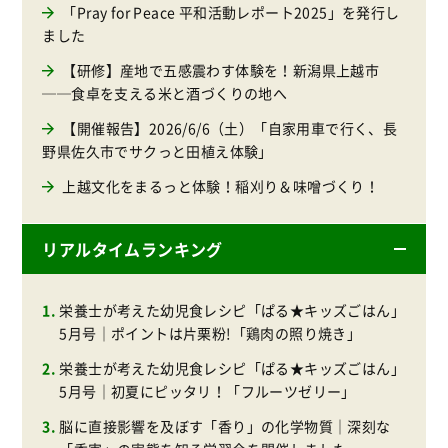
「Pray for Peace 平和活動レポート2025」を発行し
ました
【研修】産地で五感震わす体験を！新潟県上越市
──食卓を支える米と酒づくりの地へ
【開催報告】2026/6/6（土）「自家用車で行く、長
野県佐久市でサクっと田植え体験」
上越文化をまるっと体験！稲刈り＆味噌づくり！
リアルタイムランキング
栄養士が考えた幼児食レシピ「ぱる★キッズごはん」
5月号｜ポイントは片栗粉!「鶏肉の照り焼き」
栄養士が考えた幼児食レシピ「ぱる★キッズごはん」
5月号｜初夏にピッタリ！「フルーツゼリー」
脳に直接影響を及ぼす「香り」の化学物質｜深刻な