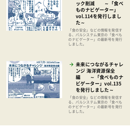
ック削減 ～「食べ
地域コミュニティ
ものナビゲーター」
2022年
組合員活動
vol.114を発行しまし
2021年
た～
平和と国際連帯
2020年
「食の安全」などの情報を発信す
る、パルシステム東京の「食べも
くらし
のナビゲーター」の最新号を発行
2019年
しました。
お米の出前授業
2018年
いなぎめぐみの里山
2017年
未来につながるチャレ
ぱる★キッズ
ンジ 海洋資源保全
2016年
パルシステムでんき
編 ～「食べものナ
2015年
ビゲーター」vol.135
広報
を発行しました～
2014年
復興支援
「食の安全」などの情報を発信す
2013年
る、パルシステム東京の「食べも
機関運営
のナビゲーター」の最新号を発行
2012年
しました。
消費者
2011年
福祉