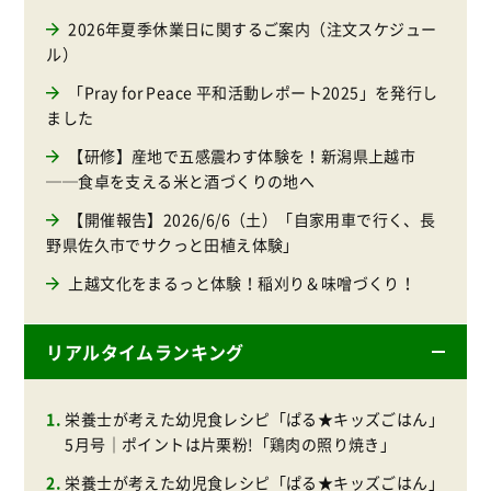
2026年夏季休業日に関するご案内（注文スケジュー
ル）
「Pray for Peace 平和活動レポート2025」を発行し
ました
【研修】産地で五感震わす体験を！新潟県上越市
──食卓を支える米と酒づくりの地へ
【開催報告】2026/6/6（土）「自家用車で行く、長
野県佐久市でサクっと田植え体験」
上越文化をまるっと体験！稲刈り＆味噌づくり！
リアルタイムランキング
栄養士が考えた幼児食レシピ「ぱる★キッズごはん」
5月号｜ポイントは片栗粉!「鶏肉の照り焼き」
栄養士が考えた幼児食レシピ「ぱる★キッズごはん」