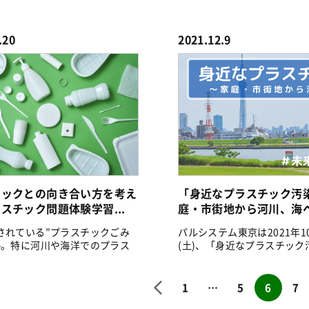
.
から大人...
.20
2021.12.9
チックとの向き合い方を考え
「身近なプラスチック汚
スチック問題体験学習...
庭・市街地から河川、海へ～
されている”プラスチックごみ
パルシステム東京は2021年1
—。特に河川や海洋でのプラス
(土)、「身近なプラスチック
.
庭...
1
…
5
6
7