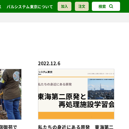
検索
ス
パルシステム東京について
加入
注文
2022.12.6
宿御苑で
私たちの身近にある原発 東海第二