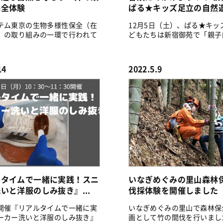
保全体験
ぱる★キッズ足立の自然
テム東京の生物多様性保全（在
12月5日（土）、ぱる★キッ
）の取り組みの一環で行われて
どもたちは新宿御苑で「親子
.
を堪能...
14
2022.5.9
ルタイムで一緒に実践！スニ
いなぎめぐみの里山森林
いと洋服のしみ抜き』...
伐採体験を開催しました
開催『リアルタイムで一緒に実
いなぎめぐみの里山で森林保
ーカー洗いと洋服のしみ抜き』
画として竹の間伐を行いまし