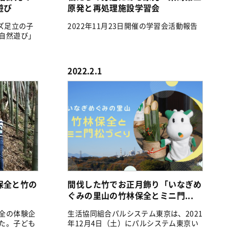
遊び
原発と再処理施設学習会
ズ足立の子
2022年11月23日開催の学習会活動報告
自然遊び」
2022.2.1
保全と竹の
間伐した竹でお正月飾り「いなぎめ
ぐみの里山の竹林保全とミニ門...
全の体験企
生活協同組合パルシステム東京は、2021
た。子ども
年12月4日（土）にパルシステム東京い