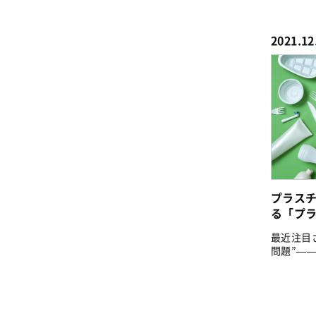
実施報告..
2021.12
プラス
る「プラ
最近注目
問題”—
チック汚..