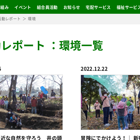
り組み
イベント
組合員活動
お知らせ
宅配サービス
福祉サービ
活動レポート
環境
動レポート
：
環境一覧
6
2022.12.22
身近な自然を守ろう 井の頭
冒険にでかけよう！｜ 新