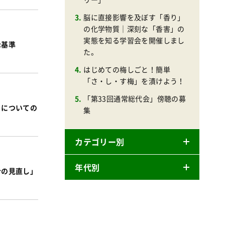
脳に直接影響を及ぼす「香り」
の化学物質｜深刻な「香害」の
実態を知る学習会を開催しまし
示基準
た。
はじめての梅しごと！簡単
「さ・し・す梅」を漬けよう！
「第33回通常総代会」傍聴の募
）についての
集
カテゴリー別
年代別
合の見直し」
ニュースリリース
産直
2026年
商品
2025年