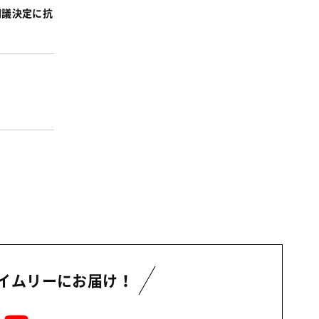
事業
2024年
閣議決定に抗
環境
2023年
地域コミュニティ
2022年
組合員活動
2021年
平和と国際連帯
2020年
くらし
2019年
お米の出前授業
2018年
いなぎめぐみの里山
2017年
ぱる★キッズ
2016年
パルシステムでんき
2015年
広報
2014年
復興支援
イムリーにお届け！
2013年
機関運営
2012年