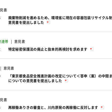
見書
6
廃棄物削減を進めるため、環境省に現在の容器包装リサイクル
意見書を提出しました
際連帯
意見書
2
特定秘密保護法の廃止と抜本的再検討を求めます
意見書
0
「東京都食品安全推進計画の改定について＜答申（案）の中間ま
についての意見書を提出しました
見書
5
再稼働ありきの審査と、川内原発の再稼働に反対します