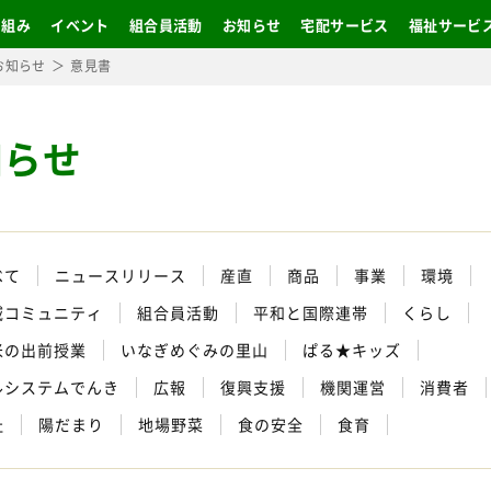
り組み
イベント
組合員活動
お知らせ
宅配サービス
福祉サービ
お知らせ
意見書
知らせ
べて
ニュースリリース
産直
商品
事業
環境
域コミュニティ
組合員活動
平和と国際連帯
くらし
米の出前授業
いなぎめぐみの里山
ぱる★キッズ
ルシステムでんき
広報
復興支援
機関運営
消費者
祉
陽だまり
地場野菜
食の安全
食育