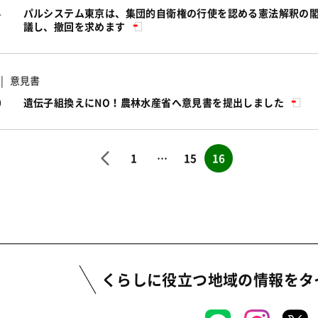
4
パルシステム東京は、集団的自衛権の行使を認める憲法解釈の
議し、撤回を求めます
意見書
0
遺伝子組換えにNO！農林水産省へ意見書を提出しました
1
…
15
16
くらしに役立つ地域の情報を
タ