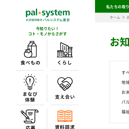
私たちの取
ホーム
今知りたい！
コト・モノからさがす
お
す
地
お
パ
福