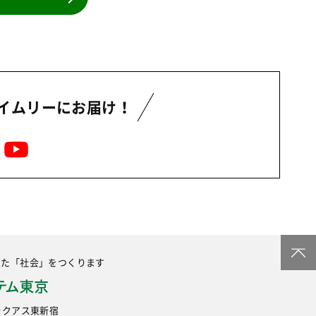
事業
2024年
環境
2023年
地域コミュニティ
2022年
組合員活動
2021年
平和と国際連帯
イムリーにお届け！
2020年
くらし
2019年
お米の出前授業
2018年
いなぎめぐみの里山
2017年
ぱる★キッズ
2016年
パルシステムでんき
2015年
広報
2014年
した
「社会」をつくります
復興支援
2013年
機関運営
2012年
6 ラクアス東新宿