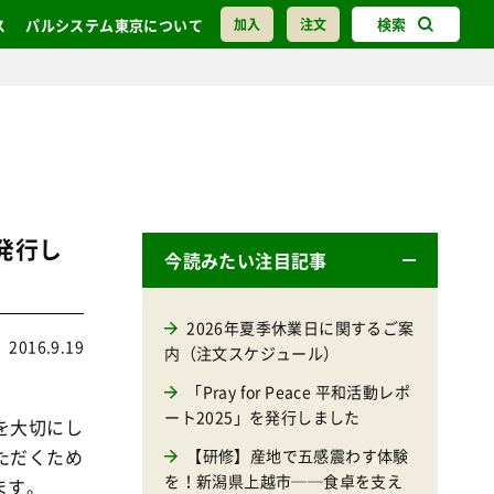
検索
ス
パルシステム東京について
加入
注文
を発行し
今読みたい注目記事
2026年夏季休業日に関するご案
2016.9.19
内（注文スケジュール）
「Pray for Peace 平和活動レポ
ート2025」を発行しました
を大切にし
ただくため
【研修】産地で五感震わす体験
を！新潟県上越市──食卓を支え
ます。