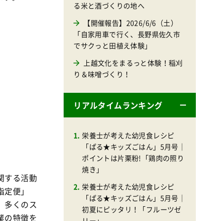
る米と酒づくりの地へ
【開催報告】2026/6/6（土）
「自家用車で行く、長野県佐久市
でサクっと田植え体験」
上越文化をまるっと体験！稲刈
り＆味噌づくり！
リアルタイムランキング
栄養士が考えた幼児食レシピ
「ぱる★キッズごはん」5月号｜
ポイントは片栗粉!「鶏肉の照り
焼き」
関する活動
栄養士が考えた幼児食レシピ
指定便」
「ぱる★キッズごはん」5月号｜
。多くのス
初夏にピッタリ！「フルーツゼ
業の特徴を
リー」