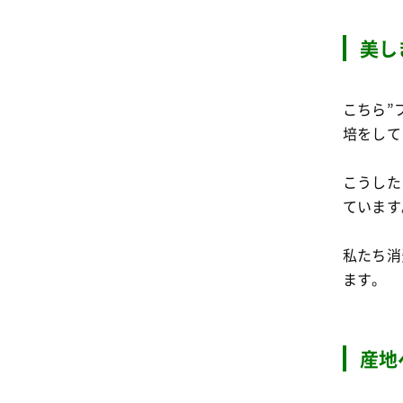
美し
こちら”
培をして
こうした
ています
私たち消
ます。
産地