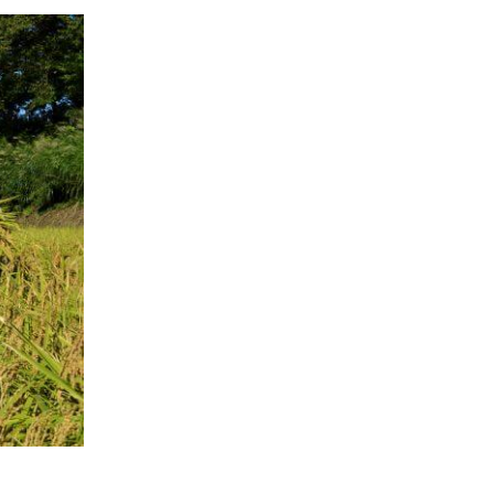
消費者
2011年
福祉
陽だまり
地場野菜
食の安全
食育