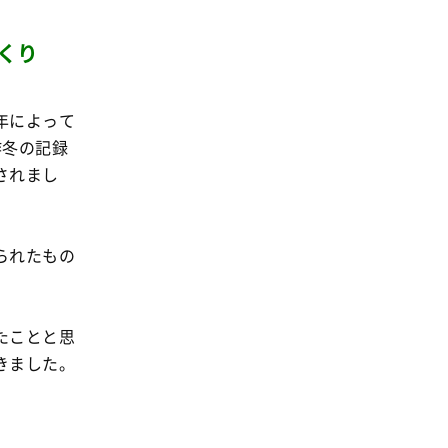
事業
2024年
環境
くり
2023年
地域コミュニティ
2022年
組合員活動
年によって
2021年
平和と国際連帯
昨冬の記録
2020年
されまし
くらし
2019年
お米の出前授業
2018年
いなぎめぐみの里山
られたもの
2017年
ぱる★キッズ
2016年
パルシステムでんき
2015年
たことと思
広報
きました。
2014年
復興支援
2013年
機関運営
2012年