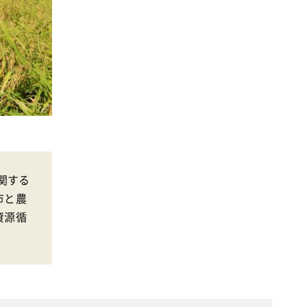
関する
市と農
資源循