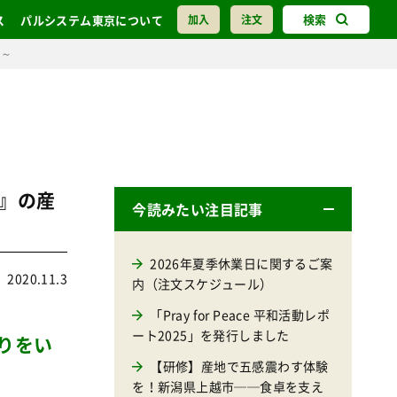
検索
ス
パルシステム東京について
加入
注文
②～
』の産
今読みたい注目記事
2026年夏季休業日に関するご案
2020.11.3
内（注文スケジュール）
「Pray for Peace 平和活動レポ
ート2025」を発行しました
りをい
【研修】産地で五感震わす体験
を！新潟県上越市──食卓を支え