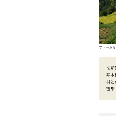
"ファーム
※新
基本
村と
環型