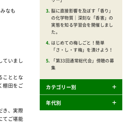
ムみなも
脳に直接影響を及ぼす「香り」
の化学物質｜深刻な「香害」の
実態を知る学習会を開催しまし
た。
はじめての梅しごと！簡単
「さ・し・す梅」を漬けよう！
していまし
「第33回通常総代会」傍聴の募
集
ることとな
く棚田をご
カテゴリー別
年代別
ニュースリリース
だき、実際
産直
にてご堪能
2026年
商品
2025年