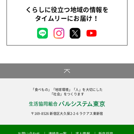
組合員活動
くらしに役立つ地域の情報を
2021年
平和と国際連帯
タイムリーにお届け！
2020年
くらし
2019年
お米の出前授業
2018年
いなぎめぐみの里山
2017年
ぱる★キッズ
2016年
パルシステムでんき
2015年
広報
2014年
復興支援
「食べもの」「地球環境」「人」を大切にした
2013年
「社会」をつくります
機関運営
2012年
消費者
〒169-8526 新宿区大久保2-2-6 ラクアス東新宿
2011年
福祉
陽だまり
お問い合わせ
連絡先一覧
求人情報
新卒採用