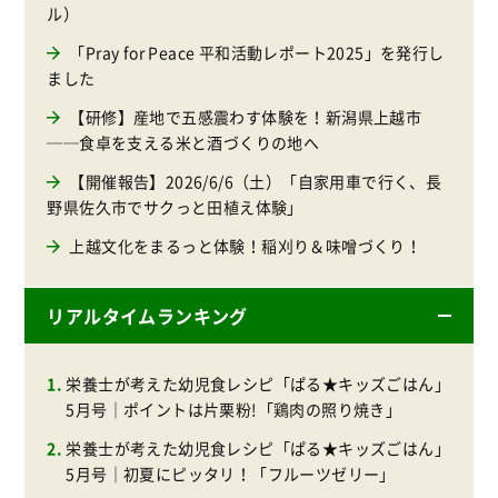
ル）
「Pray for Peace 平和活動レポート2025」を発行し
ました
【研修】産地で五感震わす体験を！新潟県上越市
──食卓を支える米と酒づくりの地へ
【開催報告】2026/6/6（土）「自家用車で行く、長
野県佐久市でサクっと田植え体験」
上越文化をまるっと体験！稲刈り＆味噌づくり！
リアルタイムランキング
栄養士が考えた幼児食レシピ「ぱる★キッズごはん」
5月号｜ポイントは片栗粉!「鶏肉の照り焼き」
栄養士が考えた幼児食レシピ「ぱる★キッズごはん」
5月号｜初夏にピッタリ！「フルーツゼリー」