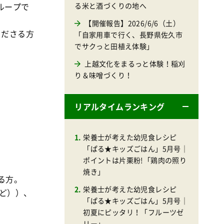
ループで
る米と酒づくりの地へ
【開催報告】2026/6/6（土）
くださる方
「自家用車で行く、長野県佐久市
でサクっと田植え体験」
上越文化をまるっと体験！稲刈
り＆味噌づくり！
リアルタイムランキング
栄養士が考えた幼児食レシピ
「ぱる★キッズごはん」5月号｜
ポイントは片栗粉!「鶏肉の照り
焼き」
る方。
栄養士が考えた幼児食レシピ
など））、
「ぱる★キッズごはん」5月号｜
初夏にピッタリ！「フルーツゼ
リー」