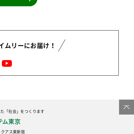
事業
2024年
環境
2023年
地域コミュニティ
2022年
組合員活動
2021年
平和と国際連帯
イムリーにお届け！
2020年
くらし
2019年
お米の出前授業
2018年
いなぎめぐみの里山
2017年
ぱる★キッズ
2016年
パルシステムでんき
2015年
広報
2014年
した
「社会」をつくります
復興支援
2013年
機関運営
2012年
6 ラクアス東新宿