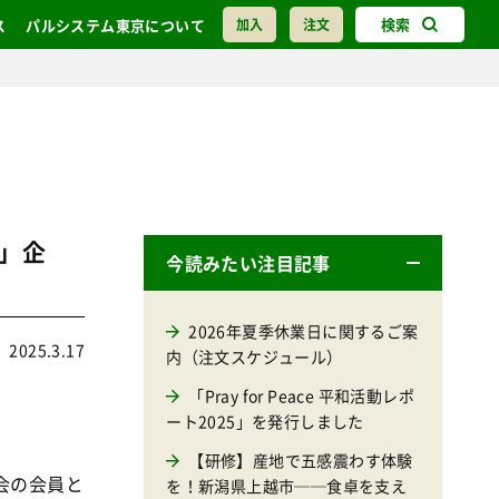
検索
ス
パルシステム東京について
加入
注文
）
」企
今読みたい注目記事
2026年夏季休業日に関するご案
2025.3.17
内（注文スケジュール）
「Pray for Peace 平和活動レポ
ート2025」を発行しました
【研修】産地で五感震わす体験
会の会員と
を！新潟県上越市──食卓を支え