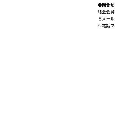
●
問合せ
絡会会員
Ｅメール
※電話
で