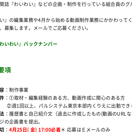
関誌『わいわい』などの企画・制作を行っている組合員のグ
い』の編集業務や4月から始める動画制作業務にかかわって
、募集します。メールでご応募ください。
わいわい』バックナンバー
要項
容
：制作事業
件
：①取材・編集経験のある方、動画作成に関心のある方
回以上、パルシステム東京本部内くりえに出勤でき
法
：履歴書と自己紹介文（過去に作成したもの(動画のURL
ジの企画書を提出。
切
：
4
月25日( 金) 17:00必着
＊ 応募はＥメールのみ