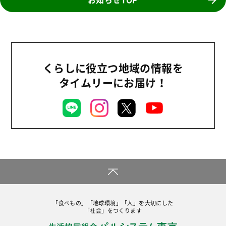
事業
2024年
環境
2023年
地域コミュニティ
2022年
組合員活動
くらしに役立つ地域の情報を
2021年
平和と国際連帯
タイムリーにお届け！
2020年
くらし
2019年
お米の出前授業
2018年
いなぎめぐみの里山
2017年
ぱる★キッズ
2016年
パルシステムでんき
2015年
広報
2014年
復興支援
「食べもの」「地球環境」「人」を大切にした
2013年
「社会」をつくります
機関運営