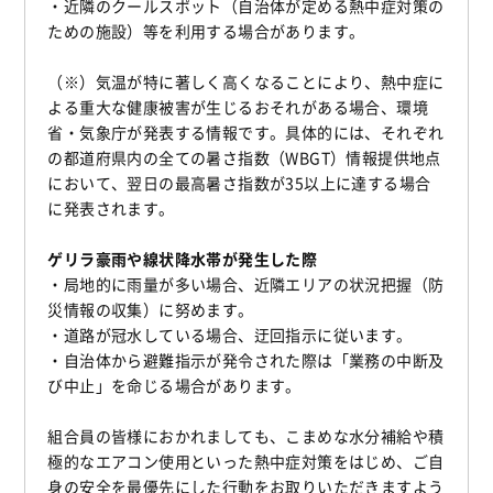
・近隣のクールスポット（自治体が定める熱中症対策の
ための施設）等を利用する場合があります。
（※）気温が特に著しく高くなることにより、熱中症に
よる重大な健康被害が生じるおそれがある場合、環境
省・気象庁が発表する情報です。具体的には、それぞれ
の都道府県内の全ての暑さ指数（WBGT）情報提供地点
において、翌日の最高暑さ指数が35以上に達する場合
に発表されます。
ゲリラ豪雨や線状降水帯が発生した際
・局地的に雨量が多い場合、近隣エリアの状況把握（防
災情報の収集）に努めます。
・道路が冠水している場合、迂回指示に従います。
・自治体から避難指示が発令された際は「業務の中断及
び中止」を命じる場合があります。
組合員の皆様におかれましても、こまめな水分補給や積
極的なエアコン使用といった熱中症対策をはじめ、ご自
身の安全を最優先にした行動をお取りいただきますよう