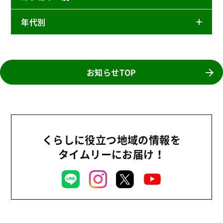
年代別
ニュースリリース
産直
2026年
商品
2025年
お知らせTOP
事業
2024年
環境
2023年
地域コミュニティ
2022年
組合員活動
くらしに役立つ地域の情報を
2021年
平和と国際連帯
タイムリーにお届け！
2020年
くらし
2019年
お米の出前授業
2018年
いなぎめぐみの里山
2017年
ぱる★キッズ