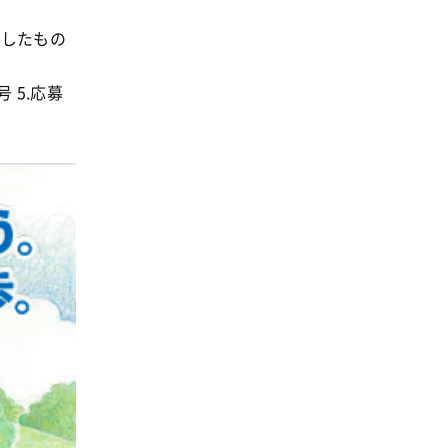
事業
2024年
環境
刷したもの
2023年
地域コミュニティ
2022年
 5.応募
組合員活動
2021年
平和と国際連帯
2020年
くらし
2019年
お米の出前授業
2018年
いなぎめぐみの里山
2017年
ぱる★キッズ
2016年
パルシステムでんき
2015年
広報
2014年
復興支援
2013年
機関運営
2012年