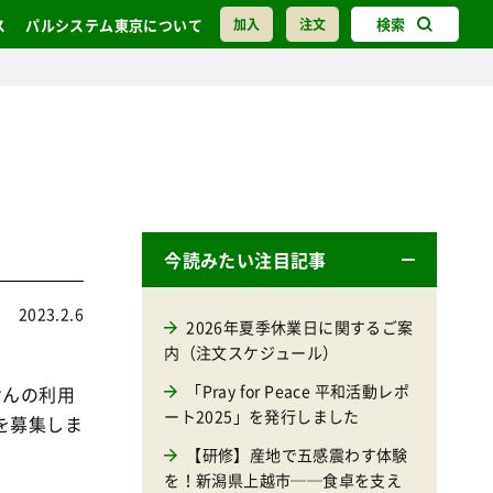
検索
ス
パルシステム東京について
加入
注文
今読みたい注目記事
2023.2.6
2026年夏季休業日に関するご案
内（注文スケジュール）
「Pray for Peace 平和活動レポ
けんの利用
ート2025」を発行しました
を募集しま
【研修】産地で五感震わす体験
を！新潟県上越市──食卓を支え