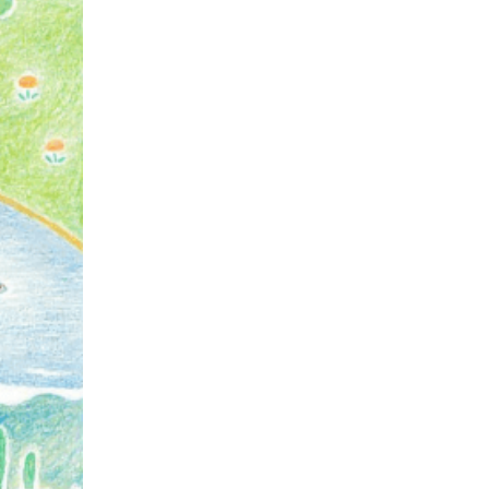
消費者
2011年
福祉
陽だまり
地場野菜
食の安全
食育