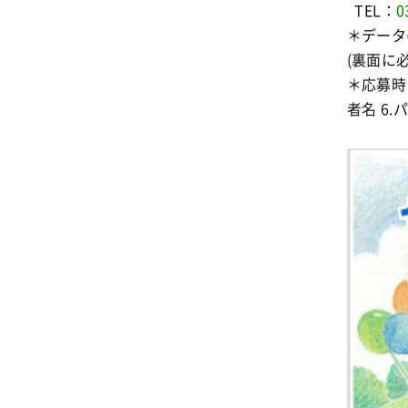
TEL：
0
＊データ
(裏面に
＊応募時に
者名 6