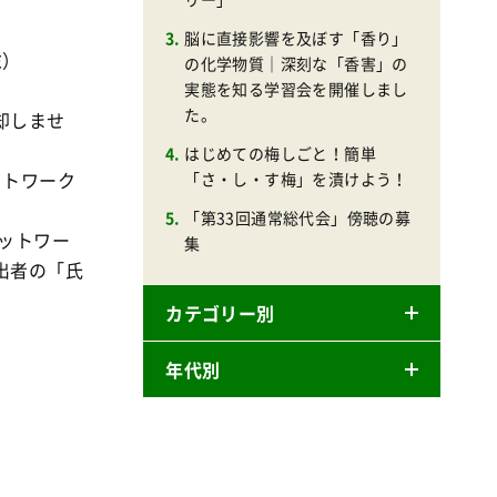
脳に直接影響を及ぼす「香り」
末）
の化学物質｜深刻な「香害」の
実態を知る学習会を開催しまし
た。
却しませ
はじめての梅しごと！簡単
ットワーク
「さ・し・す梅」を漬けよう！
「第33回通常総代会」傍聴の募
ットワー
集
出者の「氏
カテゴリー別
年代別
ニュースリリース
産直
2026年
商品
2025年