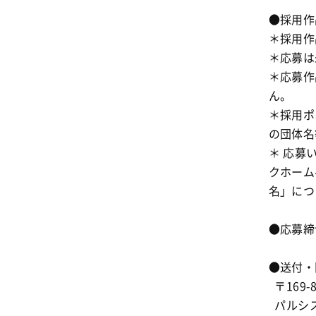
●採用作
＊採用作
＊応募は
＊応募作
ん。
＊採用ポ
の団体名
＊ 応募
クホーム
名」につ
●応募締
●送付・
〒169-
パルシス