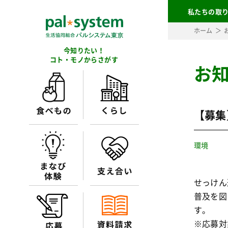
私たちの取
ホーム
今知りたい！
コト・モノからさがす
お
【募集
環境
せっけん
普及を図
す。
※応募対