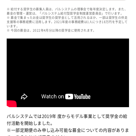
※ 給付する奨学生の募集人員は、パルシステムの理事会で毎年度決定します。また、
募金の管理・運営は、「パルシステム給付型奨学金制度運営委員会」で行います。
※ 募金で集まったお金は奨学生の奨学金として活用されるほか、一部は奨学生の伴走
支援等の事務経費に活用します。2021年度の事務経費は1人につき18万円を予定して
います。
※ 今回の募金は、2022年4月分以降の奨学金に使用されます。
パルシステムでは2019年 度からモデル事業として奨学金の給
付活動を開始しました。
※一部定期便のみ申し込み可能な募金についての内容がありま