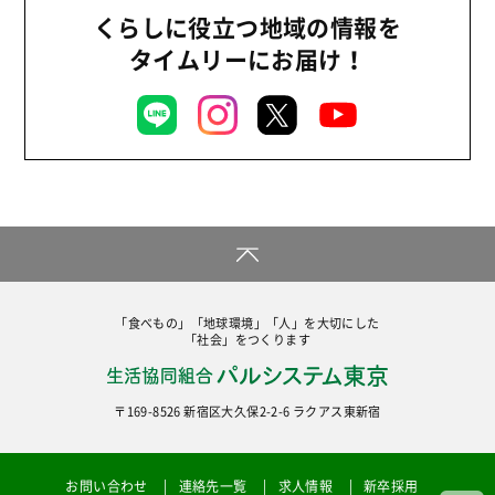
組合員活動
くらしに役立つ地域の情報を
2021年
平和と国際連帯
タイムリーにお届け！
2020年
くらし
2019年
お米の出前授業
2018年
いなぎめぐみの里山
2017年
ぱる★キッズ
2016年
パルシステムでんき
2015年
広報
2014年
復興支援
「食べもの」「地球環境」「人」を大切にした
2013年
「社会」をつくります
機関運営
2012年
消費者
〒169-8526 新宿区大久保2-2-6 ラクアス東新宿
2011年
福祉
陽だまり
お問い合わせ
連絡先一覧
求人情報
新卒採用