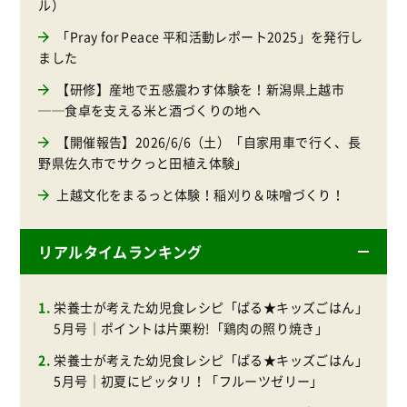
ル）
「Pray for Peace 平和活動レポート2025」を発行し
ました
【研修】産地で五感震わす体験を！新潟県上越市
──食卓を支える米と酒づくりの地へ
【開催報告】2026/6/6（土）「自家用車で行く、長
野県佐久市でサクっと田植え体験」
上越文化をまるっと体験！稲刈り＆味噌づくり！
リアルタイムランキング
栄養士が考えた幼児食レシピ「ぱる★キッズごはん」
5月号｜ポイントは片栗粉!「鶏肉の照り焼き」
栄養士が考えた幼児食レシピ「ぱる★キッズごはん」
5月号｜初夏にピッタリ！「フルーツゼリー」