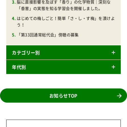
脳に直接影響を及ぼす「香り」の化学物質｜深刻な
「香害」の実態を知る学習会を開催しました。
はじめての梅しごと！簡単「さ・し・す梅」を漬けよ
う！
「第33回通常総代会」傍聴の募集
カテゴリー別
年代別
ニュースリリース
産直
2026年
商品
2025年
お知らせTOP
事業
2024年
環境
2023年
地域コミュニティ
2022年