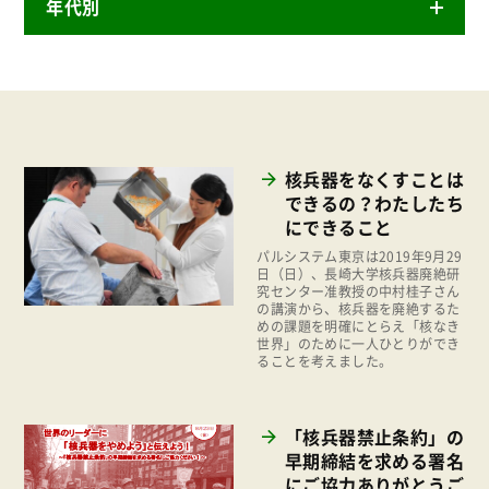
年代別
ニュースリリース
産直
2026年
商品
2025年
事業
2024年
環境
核兵器をなくすことは
2023年
できるの？わたしたち
地域コミュニティ
にできること
2022年
組合員活動
パルシステム東京は2019年9月29
2021年
日（日）、長崎大学核兵器廃絶研
平和と国際連帯
究センター准教授の中村桂子さん
2020年
の講演から、核兵器を廃絶するた
くらし
めの課題を明確にとらえ「核なき
2019年
世界」のために一人ひとりができ
お米の出前授業
ることを考えました。
2018年
いなぎめぐみの里山
2017年
「核兵器禁止条約」の
ぱる★キッズ
2016年
早期締結を求める署名
パルシステムでんき
にご協力ありがとうご