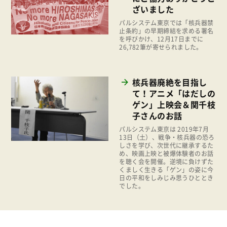
2015年
ざいました
広報
2014年
パルシステム東京では「核兵器禁
復興支援
止条約」の早期締結を求める署名
2013年
を呼びかけ、12月17日までに
機関運営
26,782筆が寄せられました。
2012年
消費者
2011年
核兵器廃絶を目指し
福祉
て！アニメ「はだしの
陽だまり
ゲン」上映会＆関千枝
子さんのお話
地場野菜
パルシステム東京は 2019年7月
食の安全
13日（土）、戦争・核兵器の恐ろ
しさを学び、次世代に継承するた
食育
め、映画上映と被爆体験者のお話
を聴く会を開催。逆境に負けずた
くましく生きる「ゲン」の姿に今
日の平和をしみじみ思うひととき
でした。