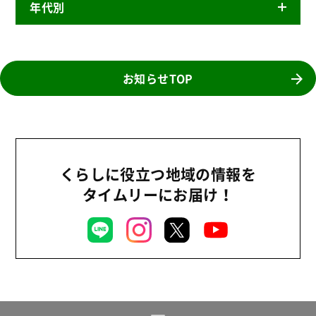
年代別
ニュースリリース
産直
2026年
商品
2025年
お知らせTOP
事業
2024年
環境
2023年
地域コミュニティ
2022年
組合員活動
くらしに役立つ地域の情報を
2021年
平和と国際連帯
タイムリーにお届け！
2020年
くらし
2019年
お米の出前授業
2018年
いなぎめぐみの里山
2017年
ぱる★キッズ
2016年
パルシステムでんき