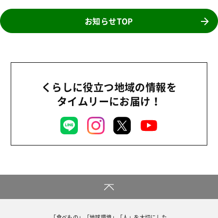
2026年
商品
2025年
お知らせTOP
事業
2024年
環境
2023年
地域コミュニティ
2022年
組合員活動
くらしに役立つ地域の情報を
2021年
平和と国際連帯
タイムリーにお届け！
2020年
くらし
2019年
お米の出前授業
2018年
いなぎめぐみの里山
2017年
ぱる★キッズ
2016年
パルシステムでんき
2015年
広報
2014年
復興支援
「食べもの」「地球環境」「人」を大切にした