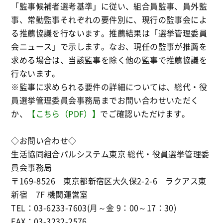
「監事候補者選考基準」に従い、組合員監事、員外監
事、常勤監事それぞれの要件別に、現行の監事会によ
る推薦協議を行ないます。推薦結果は「選挙管理委員
会ニュース」で示します。なお、現任の監事が推薦を
求める場合は、当該監事を除く他の監事で推薦協議を
行ないます。
※監事に求められる要件の詳細については、総代・役
員選挙管理委員会事務局までお問い合わせいただく
か、
【こちら（PDF）】
でご確認いただけます。
◇お問い合わせ◇
生活協同組合パルシステム東京 総代・役員選挙管理委
員会事務局
〒169-8526 東京都新宿区大久保2-2-6 ラクアス東
新宿 7F 機関運営室
TEL：03-6233-7603(月～金 9：00～17：30)
FAX：03-3232-2576