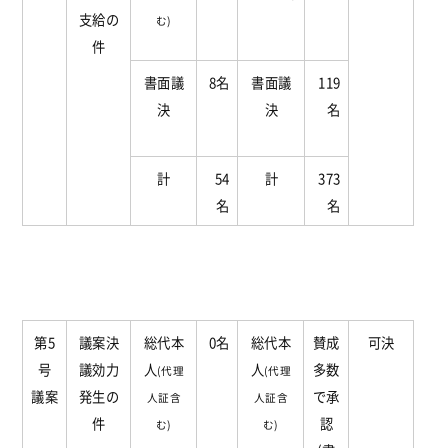
支給の
む)
件
書面議
8名
書面議
119
決
決
名
計
54
計
373
名
名
第5
議案決
総代本
0名
総代本
賛成
可決
号
議効力
人
人
多数
(代理
(代理
議案
発生の
で承
人証含
人証含
件
認
む)
む)