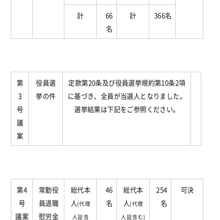
計
66
計
366名
名
第
役員選
定款第20条及び役員選挙規約第10条2項
3
挙の件
に基づき、全員が当選人となりました。
号
選挙結果は下記をご参照ください。
議
案
第4
常勤役
総代本
46
総代本
254
可決
号
員退職
人
名
人
名
(代理
(代理
議案
慰労金
人証含
人証含む)