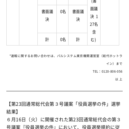
(書
面議
書面議
0名
書面議
決 1
決
決
27名
含
計
0名
計
む)
*速報に関するお問い合わせは、パルシステム東京機関運営室（総代ホットラ
イン）まで
TEL：0120-806-056
以 上
【第23回通常総代会第３号議案「役員選挙の件」選挙
結果】
６月16日（火）に開催された第23回通常総代会の第３
号議案『役員選挙の件』において、役員選挙規約に従