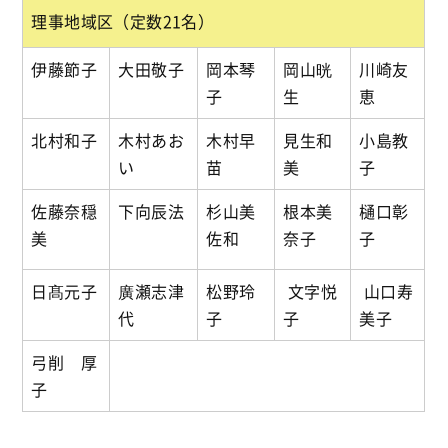
理事地域区（定数21名）
伊藤節子
大田敬子
岡本琴
岡山晄
川崎友
子
生
恵
北村和子
木村あお
木村早
見生和
小島教
い
苗
美
子
佐藤奈穏
下向辰法
杉山美
根本美
樋口彰
美
佐和
奈子
子
日髙元子
廣瀬志津
松野玲
文字悦
山口寿
代
子
子
美子
弓削 厚
子