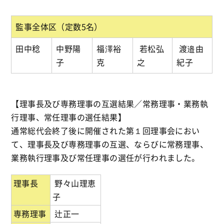
監事全体区（定数5名）
田中稔
中野陽
福澤裕
若松弘
渡邉由
子
克
之
紀子
【理事長及び専務理事の互選結果／常務理事・業務執
行理事、常任理事の選任結果】
通常総代会終了後に開催された第１回理事会におい
て、理事長及び専務理事の互選、ならびに常務理事、
業務執行理事及び常任理事の選任が行われました。
理事長
野々山理恵
子
専務理事
辻正一