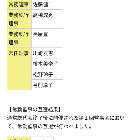
常務理事
佐藤健二
業務執行
高橋成秀
理事
業務執行
長屋豊
理事
常任理事
川崎友恵
根本美奈子
松野玲子
弓削厚子
【常勤監事の互選結果】
通常総代会終了後に開催された第１回監事会におい
て、常勤監事の互選が行われました。