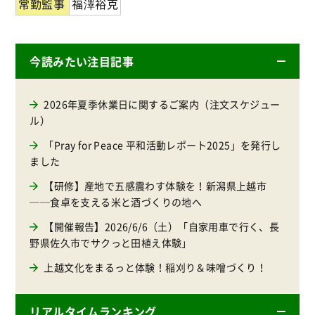
常勤監事
福澤裕克
今読みたい注目記事
2026年夏季休業日に関するご案内（注文スケジュー
ル）
「Pray for Peace 平和活動レポート2025」を発行し
ました
【研修】産地で五感震わす体験を！新潟県上越市
──食卓を支える米と酒づくりの地へ
【開催報告】2026/6/6（土）「自家用車で行く、長
野県佐久市でサクっと田植え体験」
上越文化をまるっと体験！稲刈り＆味噌づくり！
リアルタイムランキング