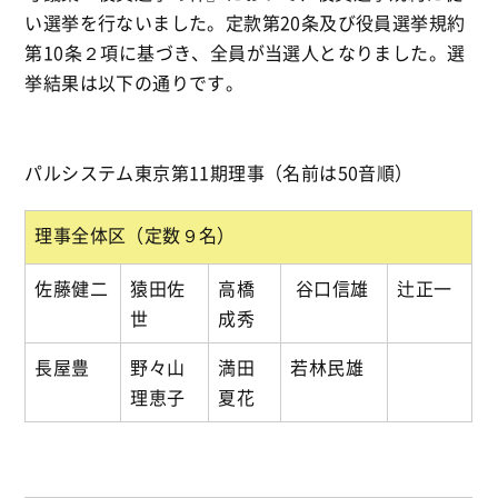
い選挙を行ないました。定款第20条及び役員選挙規約
第10条２項に基づき、全員が当選人となりました。選
挙結果は以下の通りです。
パルシステム東京第11期理事（名前は50音順）
理事全体区（定数９名）
佐藤健二
猿田佐
高橋
谷口信雄
辻正一
世
成秀
長屋豊
野々山
満田
若林民雄
理恵子
夏花