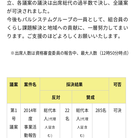
立、各議案の議決は出席総代の過半数で決し、全議案
が可決されました。
今後もパルシステムグループの一員として、組合員の
くらし課題解決と地域への貢献に、一層努力してまい
ります。ご支援のほどよろしくお願いいたします。
※出席人数は資格審査委員の報告中、最大人数（12時50分時点）
議案
案件名
採決結果
可否
反対
賛成
第1
2014年
総代本
22
総代本
285名
可決
号
度
人
名
人
(代理
(代理
議案
事業活
人証含
人証含
動報告
む)
む)