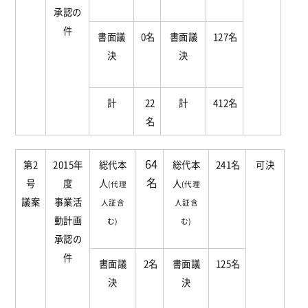
承認の
件
書面議
0名
書面議
127名
決
決
計
22
計
412名
名
64
第2
2015年
総代本
総代本
241名
可決
名
号
度
人
人
(代理
(代理
議案
事業活
人証含
人証含
動計画
む)
む)
承認の
件
書面議
2名
書面議
125名
決
決