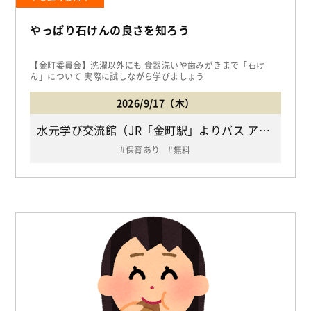
やっぱり石けんの良さを知ろう
【金町委員会】洗濯以外にも 食器洗いや歯みがきまで「石け
ん」について 実際に試しながら学びましょう
2026/9/17（木）
水元学び交流館（JR「金町駅」よりバス アイリスループ9番「水元社会教育館・いこいの家入口バス停」下車徒歩2分/葛飾区南水元2-13-1）
保育あり
無料