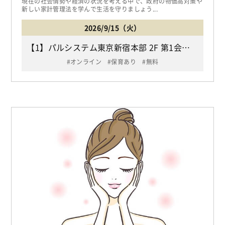
現在の社会情勢や経済の状況を考える中で、政府の物価高対策や
新しい家計管理法を学んで生活を守りましょう...
2026/9/15（火）
【1】パルシステム東京新宿本部 2F 第1会議室 （都営大江戸線・副都心線「東新宿駅」下車B3出口から徒歩3分、JR「新大久保駅」下車徒歩10分/新宿区大久保2-2-6 ラクアス東新宿） 【2】ご自宅（Zoomを使用したオンライン参加）
オンライン
保育あり
無料