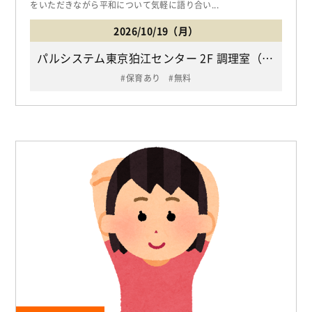
をいただきながら平和について気軽に語り合い...
2026/10/19（月）
パルシステム東京狛江センター 2F 調理室（小田急線「狛江駅」北口下車 バス「狛江市立緑野小学校前バス停」下車徒歩6分/狛江市 和泉本町4-5-24）
保育あり
無料