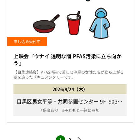
申し込み受付中
上映会『ウナイ 透明な闇 PFAS汚染に立ち向か
う』
【目里連絡会】PFAS汚染で苦しむ沖縄の女性たちが立ち上がる
姿を追ったドキュメンタリーです。
2026/9/24（木）
目黒区男女平等・共同参画センター 9F 903（東急東横線・東京メトロ日比谷線「中目黒駅」下車徒歩10分/目黒区中目黒2-10-13 中目黒スクエア9F）
保育あり
子どもと一緒に参加
1
2