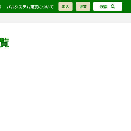
検索
ス
パルシステム東京について
加入
注文
覧