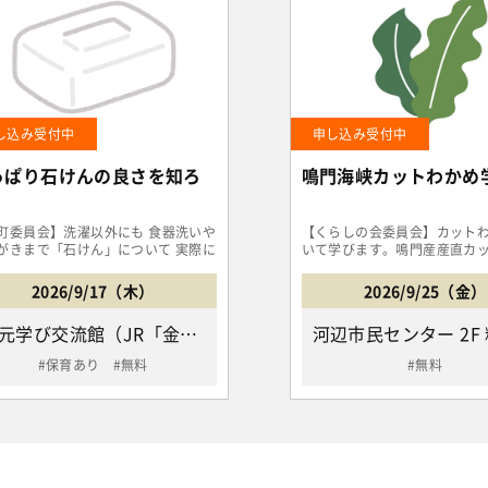
し込み受付中
申し込み受付中
っぱり石けんの良さを知ろ
鳴門海峡カットわかめ
町委員会】洗濯以外にも 食器洗いや
【くらしの会委員会】カット
がきまで「石けん」について 実際に
いて学びます。鳴門産産直カ
ながら学びましょう
と淡路島産天然カットわかめの.
2026/9/17（木）
2026/9/25（金）
水元学び交流館（JR「金町駅」よりバス アイリスループ9番「水元社会教育館・いこいの家入口バス停」下車徒歩2分/葛飾区南水元2-13-1）
保育あり
無料
無料