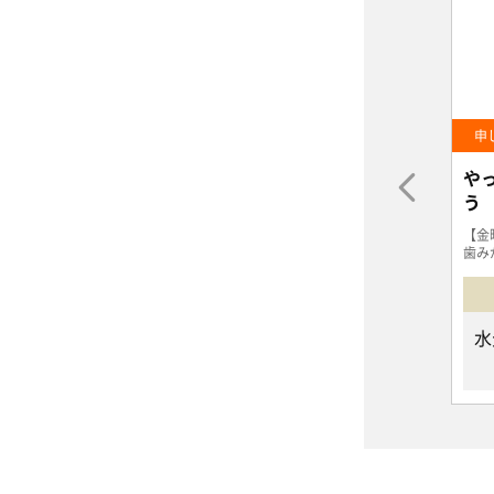
申し込み受付中
申
企画
産直産地の取り組みを学ぼ
や
7）
う！「米沢郷鶏」オンライン
う
学習会
今後開
米沢郷牧場（山形県・宮城県）は、安
【金
ださ
心・安全な鶏肉を求める組合員の声に応
歯み
え、「無薬」の実験飼育にパルシ...
試し
2026/9/28（月）
オンライン(オンライン会議システム「Zoom」を使用します。オンライン企画のため、デバイス（PC,タブレット、スマートフォン）に加え、LANまたはWi-Fi環境が必須となります。)
オンライン
無料