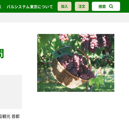
検索
ス
パルシステム東京について
加入
注文
問
協観光 首都