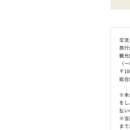
交流
旅行
観光
（一
〒10
総合
※本
をし
払い
※当
まで