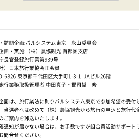
・訪問企画:パルシステム東京 永山委員会
企画・実施:（株）農協観光 首都圏支店
庁長官登録旅行業第939号
社）日本旅行業協会正会員
0-6826 東京都千代田区大手町1-3-1 JAビル26階
旅行業務取扱管理者 中田真子・郡司掛 修
企画は、旅行業法に則りパルシステム東京で参加希望の受付
、当選者へは改めて（株）農協観光から旅行の申込と旅行代
のご案内を郵送いたします。
落通知が届かない場合は、お手数ですが組合員活動サポート
お問合せください。