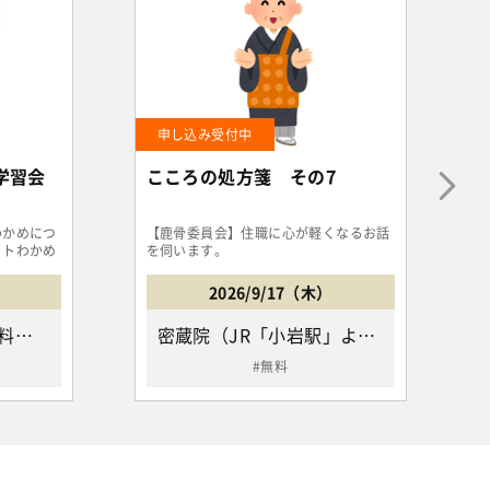
申し込み受付中
学習会
こころの処方箋 その7
わかめにつ
【鹿骨委員会】住職に心が軽くなるお話
ットわかめ
を伺います。
..
生
2026/9/17（木）
河辺市民センター 2F 料理教室（JR青梅線「小作駅」下車徒歩10分、「河辺駅」下車徒歩15分/青梅市河辺町6-18-1）
密蔵院（JR「小岩駅」よりバス【小76】［小岩駅－葛西駅］にて「鹿骨バス停」下車徒歩1分、都営新宿線「篠崎駅」よりバス【新小71】［新小岩駅－瑞江駅］にて「鹿骨バス停」下車徒歩1分/江戸川区鹿骨4-2-3）
無料