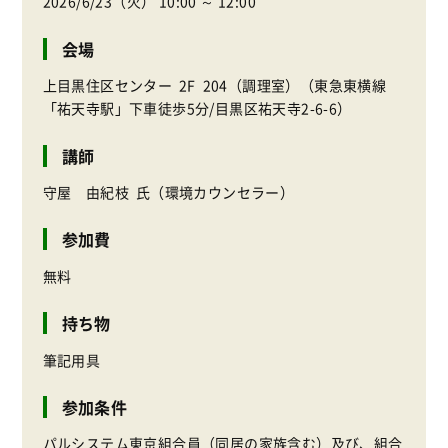
2026/6/23（火） 10:00 ～ 12:00
会場
上目黒住区センター 2F 204（調理室）（東急東横線
「祐天寺駅」下車徒歩5分/目黒区祐天寺2-6-6）
講師
守屋 由紀枝 氏（環境カウンセラー）
参加費
無料
持ち物
筆記用具
参加条件
パルシステム東京組合員（同居の家族含む）及び、組合