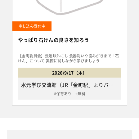
申し込み受付中
やっぱり石けんの良さを知ろう
【金町委員会】洗濯以外にも 食器洗いや歯みがきまで「石
けん」について 実際に試しながら学びましょう
2026/9/17（木）
水元学び交流館（JR「金町駅」よりバス アイリスループ9番「水元社会教育館・いこいの家入口バス停」下車徒歩2分/葛飾区南水元2-13-1）
保育あり
無料