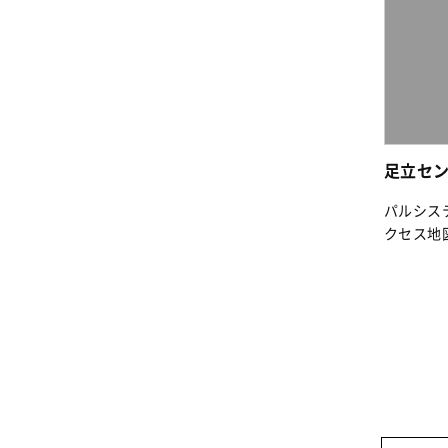
足立セ
パルシス
クセス地