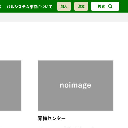
検索
ス
パルシステム東京について
加入
注文
青梅センター