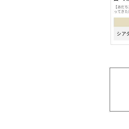
【あだち
ってきた
いけな い