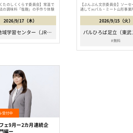
くたのしくくらす委員会】常温で
【ぶんぶん文京委員会】ソーセ
法の調味料「塩麹」の手作り体験
通して㈱パル・ミート山形事業
もの料理がグッと...
「私が選ぶシリーズ」の基...
2026/9/17（木）
2026/9/15（火）
東和地域学習センター（JR「亀有駅」北口1番のりばよりバス[佐野・六ツ木循環]にて「東和二丁目バス停」または「東和三丁目バス停」下車徒歩3分/足立区東和3-12-9）
無料
み受付中
フェ9月ー2カ月連続企
門編ー