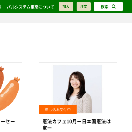
検索
ス
パルシステム東京について
加入
注文
申し込み受付中
ソーセー
憲法カフェ10月ー日本国憲法は
宝ー