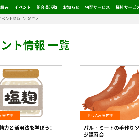
り組み
イベント
組合員活動
お知らせ
宅配サービス
福祉サービ
イベント情報
足立区
ント情報 一覧
み受付中
申し込み受付中
魅力と活用法を学ぼう!
パル・ミートの手作り
ジ講習会