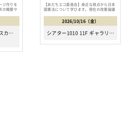
ージ作りを
【あだちエコ委員会】身近な視点から日本
所の概要や
国憲法について学びます。現在の改憲論議
のポイントを整理し、私た...
2026/10/16（金）
パルひろば足立（東武スカイツリーライン「梅島駅」下車徒歩15分、JR・東京メトロ・東武スカイツリーライン・つくばエクスプレス「北千住駅」西口より都バス47「足立区役所前バス停」下車徒歩3分/足立区中央本町4-3-23 足立福祉棟3階）
シアター1010 11F ギャラリーA （JR・東武スカイツリーライン・地下鉄「北千住駅」下車 西口徒歩1分/足立区千住3-92千住ミルディスⅠ番館）