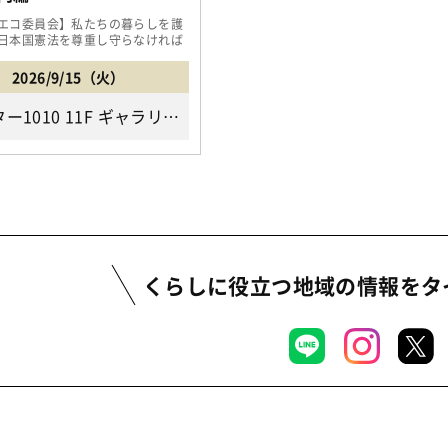
エコ委員会】私たちの暮らしを護
日本国憲法を尊重し守らなければ
のは誰？いまさ...
2026/9/15（火）
シアター1010 11F ギャラリーA （JR・東武スカイツリーライン・地下鉄「北千住駅」下車徒歩1分/足立区千住3-92千住ミルディスⅠ番館）
くらしに役立つ地域の情報を
タ